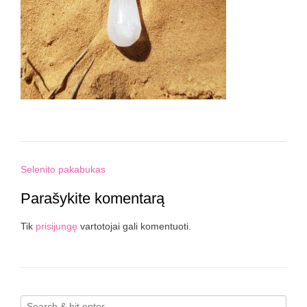
Post
Selenito pakabukas
navigation
Parašykite komentarą
Tik
prisijungę
vartotojai gali komentuoti.