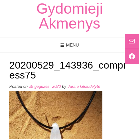
Skip
Gydomieji
to
content
Akmenys
MENU
20200529_143936_compr
ess75
Posted on
29 gegužės, 2020
by
Jūratė Gliaudelytė