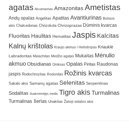
agatas
Ametistas
Amazonitas
Akvamarinas
Avantiurinas
Andų opalas
Apatitas
Angelitas
Buliaus
Dūminis kvarcas
Chrizokola
Chrizoprazas
akis
Chalcedonas
Jaspis
Kalcitas
Fluoritas
Haulitas
Hematitas
Kalnų krištolas
Kriauklė
Kraujo akmuo / Heliotropas
Mėnulio
Mukaitas
Labradoritas
Malachitas
Medžio agatas
akmuo
Obsidianas
Opalas
Raudonas
Piritas
Oniksas
Rožinis kvarcas
jaspis
Rodochrozitas
Rodonitas
Selenitas
Samanų agatas
Serpentinas
Sakalo akis
Tigro akis
Turmalinas
Sodalitas
Suakmenėjęs medis
Turmalinas šerlas
Unakitas
Žalioji sidabro akis