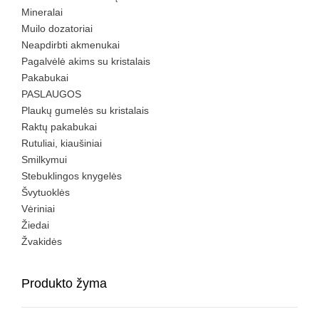
Mineralai
Muilo dozatoriai
Neapdirbti akmenukai
Pagalvėlė akims su kristalais
Pakabukai
PASLAUGOS
Plaukų gumelės su kristalais
Raktų pakabukai
Rutuliai, kiaušiniai
Smilkymui
Stebuklingos knygelės
Švytuoklės
Vėriniai
Žiedai
Žvakidės
Produkto žyma