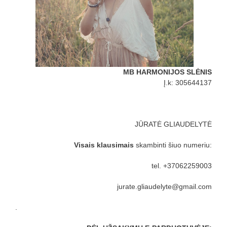
..
MB HARMONIJOS SLĖNIS
Į.k: 305644137
JŪRATĖ GLIAUDELYTĖ
Visais klausimais
skambinti šiuo numeriu:
tel. +37062259003
jurate.gliaudelyte@gmail.com
.