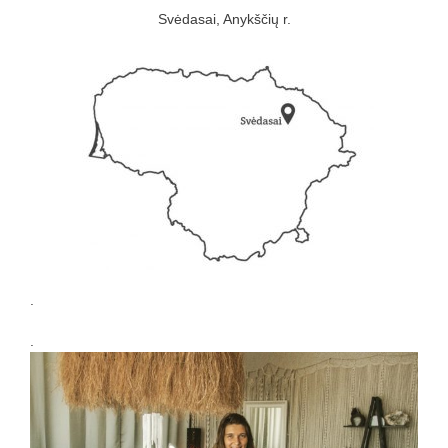
Svėdasai, Anykščių r.
.
.