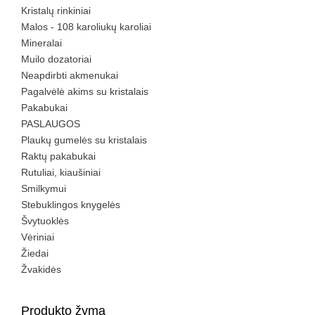
Kristalų rinkiniai
Malos - 108 karoliukų karoliai
Mineralai
Muilo dozatoriai
Neapdirbti akmenukai
Pagalvėlė akims su kristalais
Pakabukai
PASLAUGOS
Plaukų gumelės su kristalais
Raktų pakabukai
Rutuliai, kiaušiniai
Smilkymui
Stebuklingos knygelės
Švytuoklės
Vėriniai
Žiedai
Žvakidės
Produkto žyma