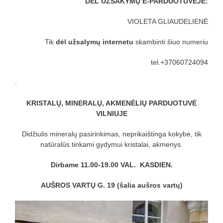
DĖL UŽSAKYMŲ E-PARDUOTUVĖJE:
VIOLETA GLIAUDELIENĖ
Tik
dėl užsalymų internetu
skambinti šiuo numeriu
tel.+37060724094
.
KRISTALŲ, MINERALŲ, AKMENĖLIŲ PARDUOTUVĖ
VILNIUJE
Didžiulis mineralų pasirinkimas, neprikaištinga kokybė, tik
natūralūs tinkami gydymui kristalai, akmenys.
Dirbame 11.00-19.00 VAL.
KASDIEN.
AUŠROS VARTŲ G. 19 (šalia aušros vartų)