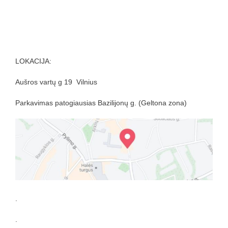
.mdita
cjoAus car
SVĖDAS
LOKACIJA:
Aušros vartų g 19 Vilnius
Parkavimas patogiausias Bazilijonų g. (Geltona zona)
.
.