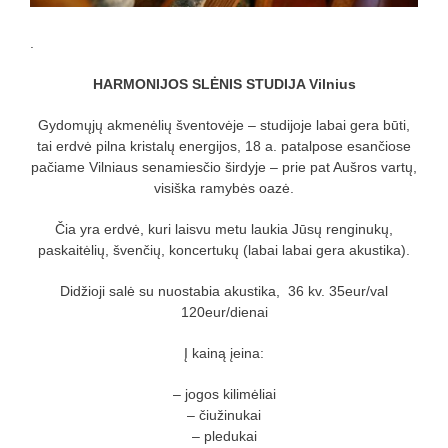
.
HARMONIJOS SLĖNIS STUDIJA Vilnius
Gydomųjų akmenėlių šventovėje – studijoje labai gera būti,
tai erdvė pilna kristalų energijos, 18 a. patalpose esančiose
pačiame Vilniaus senamiesčio širdyje – prie pat Aušros vartų,
visiška ramybės oazė.
Čia yra erdvė, kuri laisvu metu laukia Jūsų renginukų,
paskaitėlių, švenčių, koncertukų (labai labai gera akustika).
Didžioji salė su nuostabia akustika, 36 kv. 35eur/val
120eur/dienai
Į kainą įeina:
– jogos kilimėliai
– čiužinukai
– pledukai