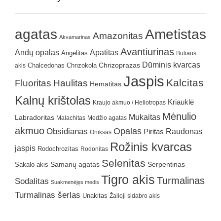
agatas
Ametistas
Amazonitas
Akvamarinas
Avantiurinas
Andų opalas
Apatitas
Angelitas
Buliaus
Dūminis kvarcas
Chrizokola
Chrizoprazas
akis
Chalcedonas
Jaspis
Kalcitas
Fluoritas
Haulitas
Hematitas
Kalnų krištolas
Kriauklė
Kraujo akmuo / Heliotropas
Mėnulio
Mukaitas
Labradoritas
Malachitas
Medžio agatas
akmuo
Obsidianas
Opalas
Raudonas
Piritas
Oniksas
Rožinis kvarcas
jaspis
Rodochrozitas
Rodonitas
Selenitas
Samanų agatas
Serpentinas
Sakalo akis
Tigro akis
Turmalinas
Sodalitas
Suakmenėjęs medis
Turmalinas šerlas
Unakitas
Žalioji sidabro akis