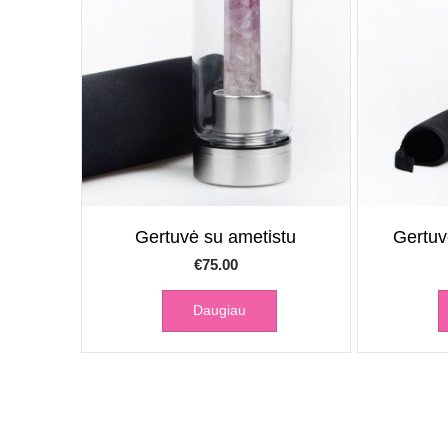
Gertuvė su ametistu
Gertuv
€
75.00
Daugiau