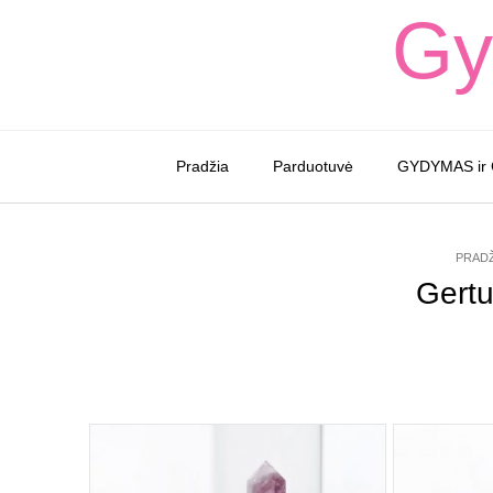
Skip
Gy
to
content
Pradžia
Parduotuvė
GYDYMAS ir
PRADŽ
Gertu