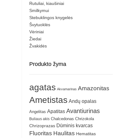
Rutuliai, kiaušiniai
Smilkymui
Stebuklingos knygelės
Švytuoklės
Vėriniai
Žiedai
Žvakidės
Produkto žyma
agatas
Amazonitas
Akvamarinas
Ametistas
Andų opalas
Avantiurinas
Apatitas
Angelitas
Chrizokola
Buliaus akis
Chalcedonas
Dūminis kvarcas
Chrizoprazas
Fluoritas
Haulitas
Hematitas