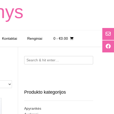
nys
Kontaktai
Renginiai
0
- €0.00
Produkto kategorijos
Apyrankės