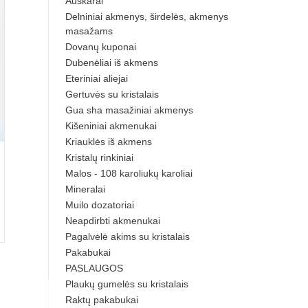
Auskarai
Delniniai akmenys, širdelės, akmenys
masažams
Dovanų kuponai
Dubenėliai iš akmens
Eteriniai aliejai
Gertuvės su kristalais
Gua sha masažiniai akmenys
Kišeniniai akmenukai
Kriauklės iš akmens
Kristalų rinkiniai
Malos - 108 karoliukų karoliai
Mineralai
Muilo dozatoriai
Neapdirbti akmenukai
Pagalvėlė akims su kristalais
Pakabukai
PASLAUGOS
Plaukų gumelės su kristalais
Raktų pakabukai