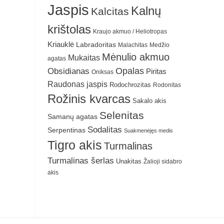
Jaspis
Kalnų
Kalcitas
krištolas
Kraujo akmuo / Heliotropas
Kriauklė
Labradoritas
Malachitas
Medžio
Mėnulio akmuo
Mukaitas
agatas
Obsidianas
Opalas
Piritas
Oniksas
Raudonas jaspis
Rodochrozitas
Rodonitas
Rožinis kvarcas
Sakalo akis
Selenitas
Samanų agatas
Sodalitas
Serpentinas
Suakmenėjęs medis
Tigro akis
Turmalinas
Turmalinas šerlas
Unakitas
Žalioji sidabro
akis