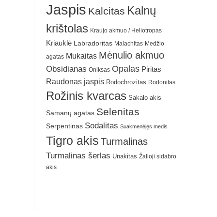
Jaspis
Kalnų
Kalcitas
krištolas
Kraujo akmuo / Heliotropas
Kriauklė
Labradoritas
Malachitas
Medžio
Mėnulio akmuo
Mukaitas
agatas
Obsidianas
Opalas
Piritas
Oniksas
Raudonas jaspis
Rodochrozitas
Rodonitas
Rožinis kvarcas
Sakalo akis
Selenitas
Samanų agatas
Sodalitas
Serpentinas
Suakmenėjęs medis
Tigro akis
Turmalinas
Turmalinas šerlas
Unakitas
Žalioji sidabro
akis