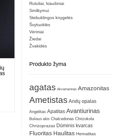
Rutuliai, kiaušiniai
Smilkymui
Stebuklingos knygelės
Švytuoklės
Vėriniai
Žiedai
Žvakidės
Produkto žyma
ių
as
agatas
Amazonitas
Akvamarinas
Ametistas
Andų opalas
Avantiurinas
Apatitas
Angelitas
Chrizokola
Buliaus akis
Chalcedonas
Dūminis kvarcas
Chrizoprazas
Fluoritas
Haulitas
Hematitas