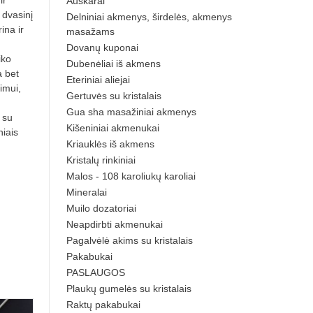
ir
Auskarai
 dvasinį
Delniniai akmenys, širdelės, akmenys
ina ir
masažams
Dovanų kuponai
iko
Dubenėliai iš akmens
a bet
Eteriniai aliejai
imui,
Gertuvės su kristalais
Gua sha masažiniai akmenys
 su
Kišeniniai akmenukai
niais
Kriauklės iš akmens
Kristalų rinkiniai
Malos - 108 karoliukų karoliai
Mineralai
Muilo dozatoriai
Neapdirbti akmenukai
Pagalvėlė akims su kristalais
Pakabukai
PASLAUGOS
Plaukų gumelės su kristalais
Raktų pakabukai