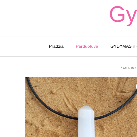
Skip
Gy
to
content
Pradžia
Parduotuvė
GYDYMAS ir
PRADŽIA
/