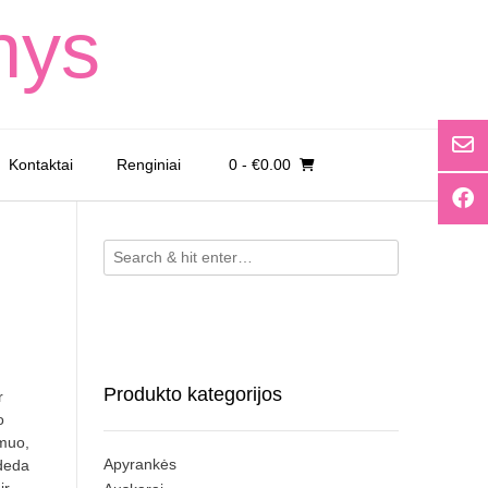
nys
Kontaktai
Renginiai
0
- €0.00
Produkto kategorijos
r
o
kmuo,
Apyrankės
adeda