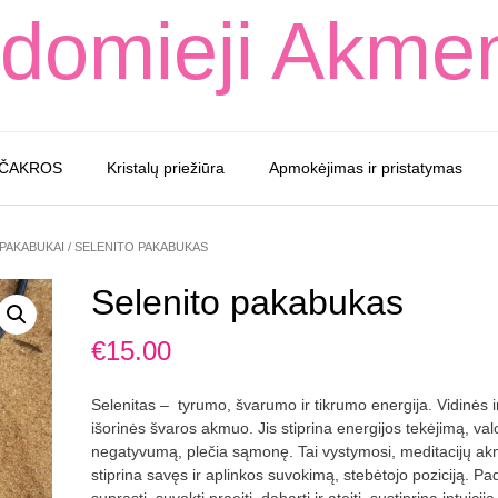
domieji Akme
 ČAKROS
Kristalų priežiūra
Apmokėjimas ir pristatymas
PAKABUKAI
/ SELENITO PAKABUKAS
Selenito pakabukas
€
15.00
Selenitas – tyrumo, švarumo ir tikrumo energija. Vidinės i
išorinės švaros akmuo. Jis stiprina energijos tekėjimą, val
negatyvumą, plečia sąmonę. Tai vystymosi, meditacijų a
stiprina savęs ir aplinkos suvokimą, stebėtojo poziciją. P