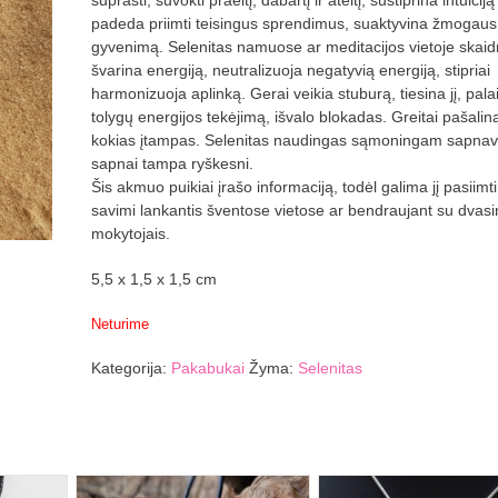
suprasti, suvokti praeitį, dabartį ir ateitį, sustiprina intuiciją 
padeda priimti teisingus sprendimus, suaktyvina žmogaus
gyvenimą. Selenitas namuose ar meditacijos vietoje skaidr
švarina energiją, neutralizuoja negatyvią energiją, stipriai
harmonizuoja aplinką. Gerai veikia stuburą, tiesina jį, pala
tolygų energijos tekėjimą, išvalo blokadas. Greitai pašalin
kokias įtampas. Selenitas naudingas sąmoningam sapnav
sapnai tampa ryškesni.
Šis akmuo puikiai įrašo informaciją, todėl galima jį pasiimti
savimi lankantis šventose vietose ar bendraujant su dvasi
mokytojais.
5,5 x 1,5 x 1,5 cm
Neturime
Kategorija:
Pakabukai
Žyma:
Selenitas