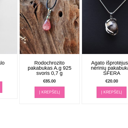
alo
Rodochrozito
Agato išprotėjus
pakabukas A.g 925
nėrinių pakabuk
svoris 0,7 g
SFERA
€
85.00
€
20.00
Į KREPŠELĮ
Į KREPŠELĮ