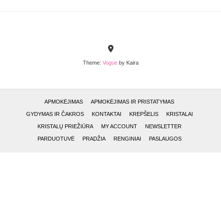
Theme:
Vogue
by Kaira
APMOKĖJIMAS
APMOKĖJIMAS IR PRISTATYMAS
GYDYMAS IR ČAKROS
KONTAKTAI
KREPŠELIS
KRISTALAI
KRISTALŲ PRIEŽIŪRA
MY ACCOUNT
NEWSLETTER
PARDUOTUVĖ
PRADŽIA
RENGINIAI
PASLAUGOS