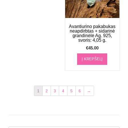
Avantiurino pakabukas
neapdirbtas + sidarinė
grandinėlė Ag. 925,
svoris: 4,05 g.
€
45.00
Į KREPŠELĮ
1
2
3
4
5
6
→