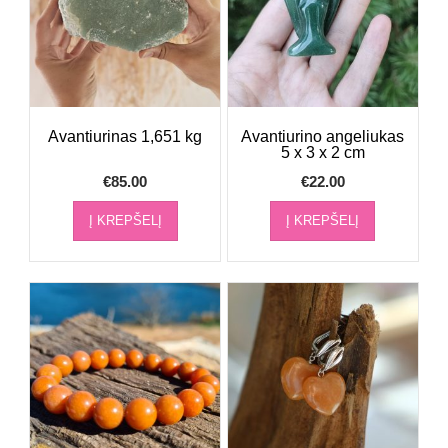
Avantiurinas 1,651 kg
Avantiurino angeliukas
5 x 3 x 2 cm
€
85.00
€
22.00
Į KREPŠELĮ
Į KREPŠELĮ