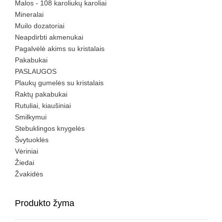
Malos - 108 karoliukų karoliai
Mineralai
Muilo dozatoriai
Neapdirbti akmenukai
Pagalvėlė akims su kristalais
Pakabukai
PASLAUGOS
Plaukų gumelės su kristalais
Raktų pakabukai
Rutuliai, kiaušiniai
Smilkymui
Stebuklingos knygelės
Švytuoklės
Vėriniai
Žiedai
Žvakidės
Produkto žyma