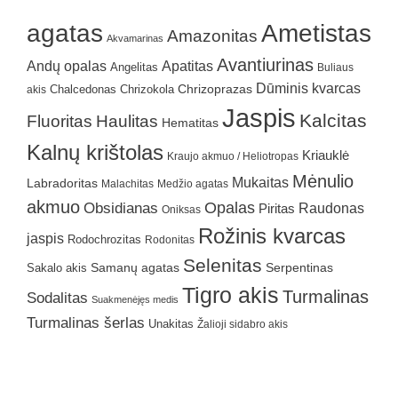
agatas
Ametistas
Amazonitas
Akvamarinas
Avantiurinas
Andų opalas
Apatitas
Angelitas
Buliaus
Dūminis kvarcas
Chrizokola
Chrizoprazas
akis
Chalcedonas
Jaspis
Kalcitas
Fluoritas
Haulitas
Hematitas
Kalnų krištolas
Kriauklė
Kraujo akmuo / Heliotropas
Mėnulio
Mukaitas
Labradoritas
Malachitas
Medžio agatas
akmuo
Obsidianas
Opalas
Raudonas
Piritas
Oniksas
Rožinis kvarcas
jaspis
Rodochrozitas
Rodonitas
Selenitas
Samanų agatas
Serpentinas
Sakalo akis
Tigro akis
Turmalinas
Sodalitas
Suakmenėjęs medis
Turmalinas šerlas
Unakitas
Žalioji sidabro akis