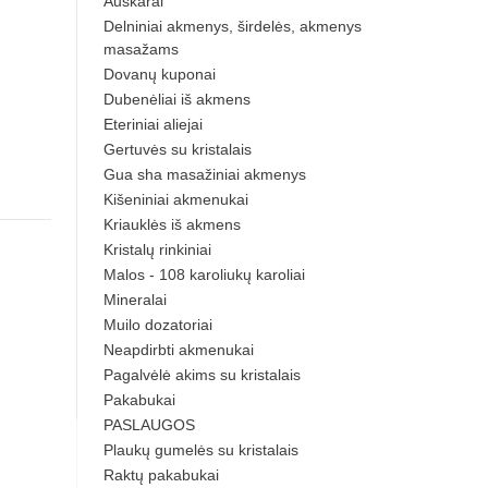
Auskarai
Delniniai akmenys, širdelės, akmenys
masažams
Dovanų kuponai
Dubenėliai iš akmens
Eteriniai aliejai
Gertuvės su kristalais
Gua sha masažiniai akmenys
Kišeniniai akmenukai
Kriauklės iš akmens
Kristalų rinkiniai
Malos - 108 karoliukų karoliai
Mineralai
Muilo dozatoriai
Neapdirbti akmenukai
Pagalvėlė akims su kristalais
Pakabukai
PASLAUGOS
Plaukų gumelės su kristalais
Raktų pakabukai