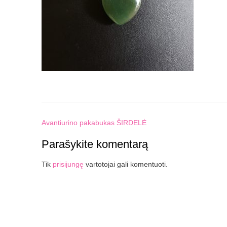
Post
Avantiurino pakabukas ŠIRDELĖ
navigation
Parašykite komentarą
Tik
prisijungę
vartotojai gali komentuoti.