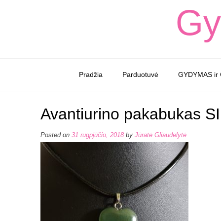
Skip
Gy
to
content
Pradžia
Parduotuvė
GYDYMAS ir
Avantiurino pakabukas 
Posted on
31 rugpjūčio, 2018
by
Jūratė Gliaudelytė