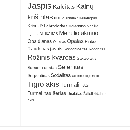
Jaspis
Kalnų
Kalcitas
krištolas
Kraujo akmuo / Heliotropas
Kriauklė
Labradoritas
Malachitas
Medžio
Mėnulio akmuo
Mukaitas
agatas
Obsidianas
Opalas
Piritas
Oniksas
Raudonas jaspis
Rodochrozitas
Rodonitas
Rožinis kvarcas
Sakalo akis
Selenitas
Samanų agatas
Sodalitas
Serpentinas
Suakmenėjęs medis
Tigro akis
Turmalinas
Turmalinas šerlas
Unakitas
Žalioji sidabro
akis