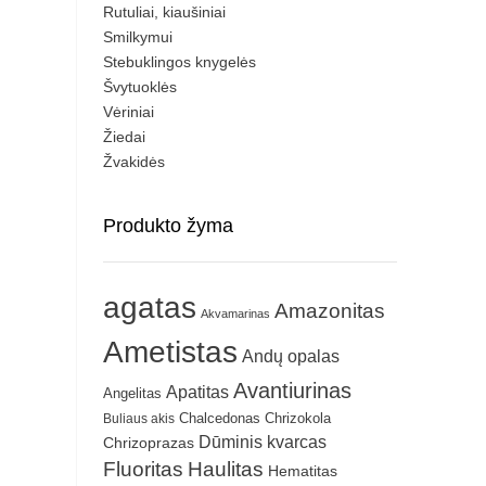
Rutuliai, kiaušiniai
Smilkymui
Stebuklingos knygelės
Švytuoklės
Vėriniai
Žiedai
Žvakidės
Produkto žyma
agatas
Amazonitas
Akvamarinas
Ametistas
Andų opalas
Avantiurinas
Apatitas
Angelitas
Chrizokola
Buliaus akis
Chalcedonas
Dūminis kvarcas
Chrizoprazas
Fluoritas
Haulitas
Hematitas