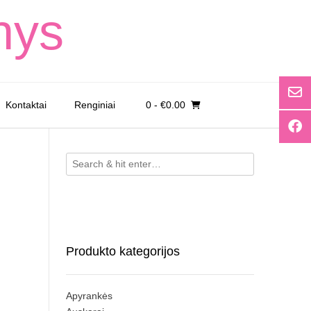
nys
Kontaktai
Renginiai
0
- €0.00
Produkto kategorijos
Apyrankės