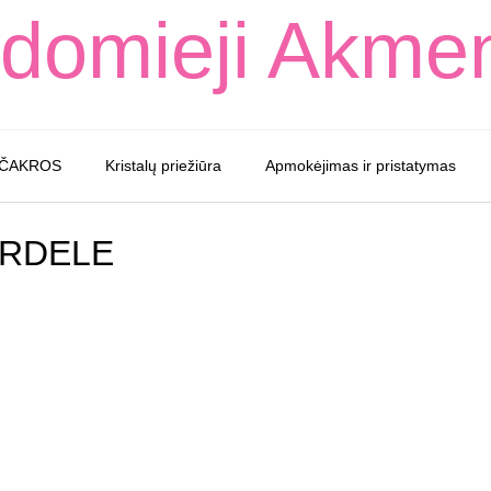
domieji Akme
 ČAKROS
Kristalų priežiūra
Apmokėjimas ir pristatymas
SIRDELE