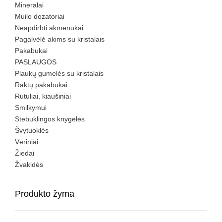
Mineralai
Muilo dozatoriai
Neapdirbti akmenukai
Pagalvėlė akims su kristalais
Pakabukai
PASLAUGOS
Plaukų gumelės su kristalais
Raktų pakabukai
Rutuliai, kiaušiniai
Smilkymui
Stebuklingos knygelės
Švytuoklės
Vėriniai
Žiedai
Žvakidės
Produkto žyma