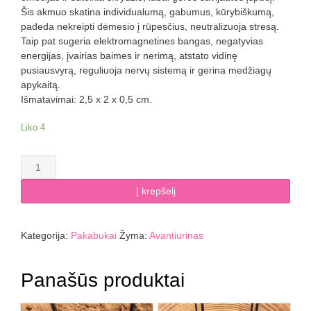
Šis akmuo skatina individualumą, gabumus, kūrybiškumą,
padeda nekreipti dėmesio į rūpesčius, neutralizuoja stresą.
Taip pat sugeria elektromagnetines bangas, negatyvias
energijas, įvairias baimes ir nerimą, atstato vidinę
pusiausvyrą, reguliuoja nervų sistemą ir gerina medžiagų
apykaitą.
Išmatavimai: 2,5 x 2 x 0,5 cm.
Liko 4
produkto
kiekis:
Avantiurino
Į krepšelį
pakabukas
ŠIRDELĖ
Kategorija:
Pakabukai
Žyma:
Avantiurinas
Panašūs produktai