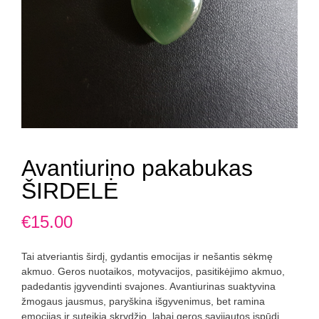
Avantiurino pakabukas
ŠIRDELĖ
€
15.00
Tai atveriantis širdį, gydantis emocijas ir nešantis sėkmę
akmuo. Geros nuotaikos, motyvacijos, pasitikėjimo akmuo,
padedantis įgyvendinti svajones. Avantiurinas suaktyvina
žmogaus jausmus, paryškina išgyvenimus, bet ramina
emocijas ir suteikia skrydžio, labai geros savijautos įspūdį.