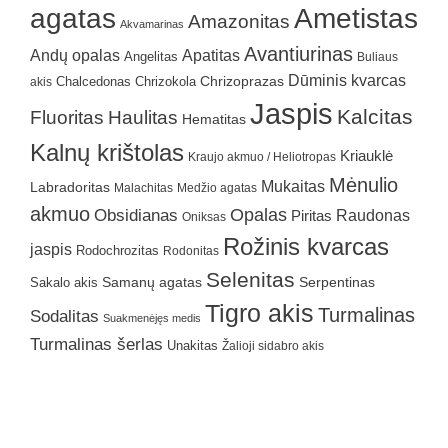
agatas
Ametistas
Amazonitas
Akvamarinas
Avantiurinas
Andų opalas
Apatitas
Angelitas
Buliaus
Dūminis kvarcas
Chrizokola
Chrizoprazas
akis
Chalcedonas
Jaspis
Kalcitas
Fluoritas
Haulitas
Hematitas
Kalnų krištolas
Kriauklė
Kraujo akmuo / Heliotropas
Mėnulio
Mukaitas
Labradoritas
Malachitas
Medžio agatas
akmuo
Obsidianas
Opalas
Raudonas
Piritas
Oniksas
Rožinis kvarcas
jaspis
Rodochrozitas
Rodonitas
Selenitas
Samanų agatas
Serpentinas
Sakalo akis
Tigro akis
Turmalinas
Sodalitas
Suakmenėjęs medis
Turmalinas šerlas
Unakitas
Žalioji sidabro akis