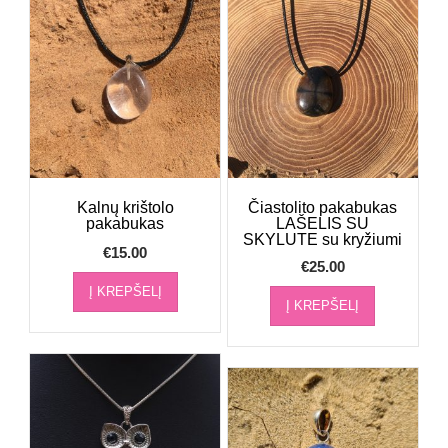
Kalnų krištolo
Čiastolito pakabukas
pakabukas
LAŠELIS SU
SKYLUTE su kryžiumi
€
15.00
€
25.00
Į KREPŠELĮ
Į KREPŠELĮ