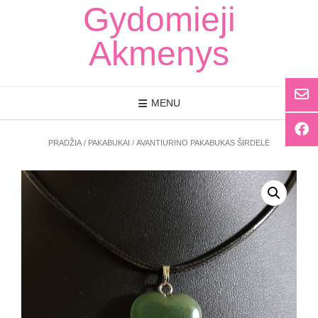
Skip
Gydomieji
to
content
Akmenys
MENU
PRADŽIA
/
PAKABUKAI
/ AVANTIURINO PAKABUKAS ŠIRDELĖ