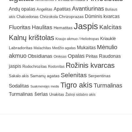
Avantiurinas
Andų opalas
Apatitas
Angelitas
Buliaus
Dūminis kvarcas
Chrizokola
Chrizoprazas
akis
Chalcedonas
Jaspis
Kalcitas
Fluoritas
Haulitas
Hematitas
Kalnų krištolas
Kriauklė
Kraujo akmuo / Heliotropas
Mėnulio
Mukaitas
Labradoritas
Malachitas
Medžio agatas
akmuo
Obsidianas
Opalas
Raudonas
Piritas
Oniksas
Rožinis kvarcas
jaspis
Rodochrozitas
Rodonitas
Selenitas
Samanų agatas
Serpentinas
Sakalo akis
Tigro akis
Turmalinas
Sodalitas
Suakmenėjęs medis
Turmalinas šerlas
Unakitas
Žalioji sidabro akis