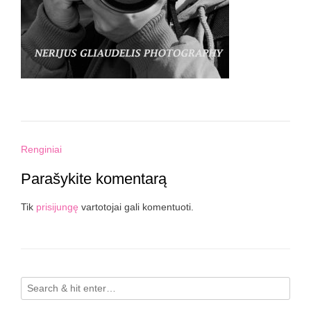
Post
Renginiai
navigation
Parašykite komentarą
Tik
prisijungę
vartotojai gali komentuoti.