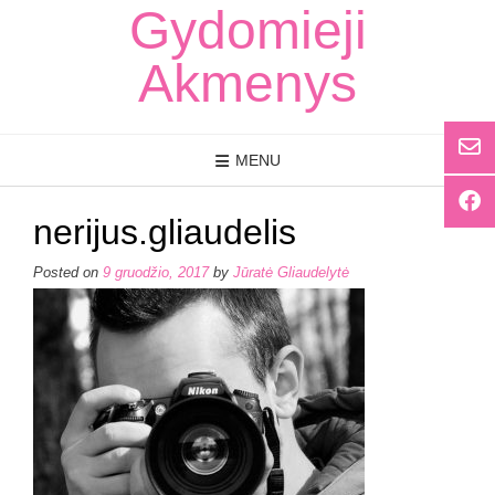
Skip
Gydomieji
to
content
Akmenys
MENU
nerijus.gliaudelis
Posted on
9 gruodžio, 2017
by
Jūratė Gliaudelytė