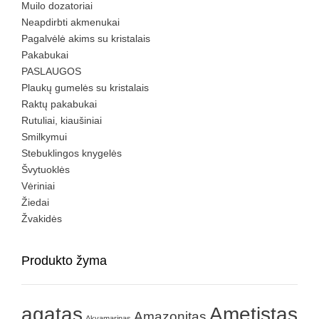
Muilo dozatoriai
Neapdirbti akmenukai
Pagalvėlė akims su kristalais
Pakabukai
PASLAUGOS
Plaukų gumelės su kristalais
Raktų pakabukai
Rutuliai, kiaušiniai
Smilkymui
Stebuklingos knygelės
Švytuoklės
Vėriniai
Žiedai
Žvakidės
Produkto žyma
agatas
Ametistas
Amazonitas
Akvamarinas