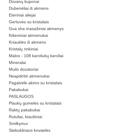
Dovanų kuponai
Dubenėliai iš akmens
Eteriniai aliejai
Gertuvės su kristalais
Gua sha masažiniai akmenys
Kišeniniai akmenukai
Kriauklės iš akmens
Kristalų rinkiniai
Malos - 108 karoliukų karoliai
Mineralai
Muilo dozatoriai
Neapdirbti akmenukai
Pagalvėlė akims su kristalais
Pakabukai
PASLAUGOS
Plaukų gumelės su kristalais
Raktų pakabukai
Rutuliai, kiaušiniai
Smilkymui
Stebuklingos knygelės