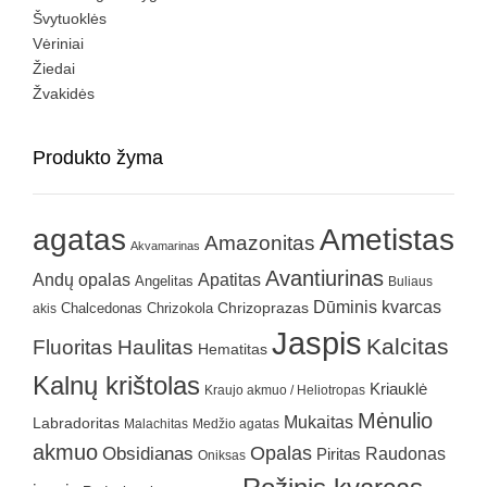
Švytuoklės
Vėriniai
Žiedai
Žvakidės
Produkto žyma
agatas
Ametistas
Amazonitas
Akvamarinas
Avantiurinas
Andų opalas
Apatitas
Angelitas
Buliaus
Dūminis kvarcas
Chrizokola
Chrizoprazas
akis
Chalcedonas
Jaspis
Kalcitas
Fluoritas
Haulitas
Hematitas
Kalnų krištolas
Kriauklė
Kraujo akmuo / Heliotropas
Mėnulio
Mukaitas
Labradoritas
Malachitas
Medžio agatas
akmuo
Obsidianas
Opalas
Raudonas
Piritas
Oniksas