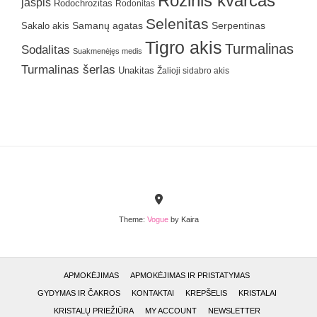
Rožinis kvarcas
jaspis
Rodochrozitas
Rodonitas
Selenitas
Samanų agatas
Serpentinas
Sakalo akis
Tigro akis
Turmalinas
Sodalitas
Suakmenėjęs medis
Turmalinas šerlas
Unakitas
Žalioji sidabro akis
Theme:
Vogue
by Kaira
APMOKĖJIMAS
APMOKĖJIMAS IR PRISTATYMAS
GYDYMAS IR ČAKROS
KONTAKTAI
KREPŠELIS
KRISTALAI
KRISTALŲ PRIEŽIŪRA
MY ACCOUNT
NEWSLETTER