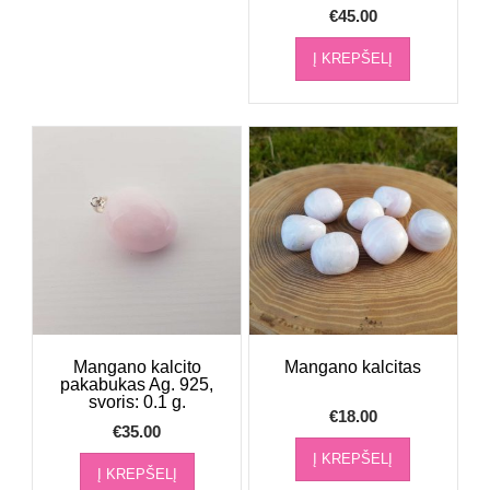
€
45.00
Į KREPŠELĮ
Mangano kalcito
Mangano kalcitas
pakabukas Ag. 925,
svoris: 0.1 g.
€
18.00
€
35.00
Į KREPŠELĮ
Į KREPŠELĮ