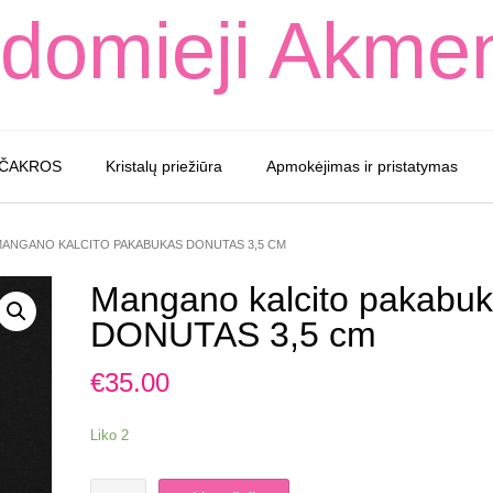
domieji Akme
 ČAKROS
Kristalų priežiūra
Apmokėjimas ir pristatymas
MANGANO KALCITO PAKABUKAS DONUTAS 3,5 CM
Mangano kalcito pakabu
DONUTAS 3,5 cm
€
35.00
Liko 2
produkto