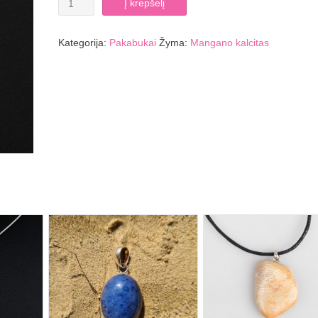
Į krepšelį
kiekis:
Mangano
kalcito
Kategorija:
Pakabukai
Žyma:
Mangano kalcitas
pakabukas
DONUTAS
3,5
cm