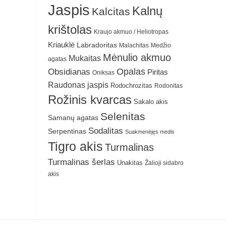
Jaspis
Kalnų
Kalcitas
krištolas
Kraujo akmuo / Heliotropas
Kriauklė
Labradoritas
Malachitas
Medžio
Mėnulio akmuo
Mukaitas
agatas
Obsidianas
Opalas
Piritas
Oniksas
Raudonas jaspis
Rodochrozitas
Rodonitas
Rožinis kvarcas
Sakalo akis
Selenitas
Samanų agatas
Sodalitas
Serpentinas
Suakmenėjęs medis
Tigro akis
Turmalinas
Turmalinas šerlas
Unakitas
Žalioji sidabro
akis