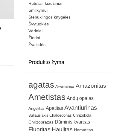
Rutuliai, kiaušiniai
Smilkymui
Stebuklingos knygelės
Švytuoklės
o
Vėriniai
Žiedai
Žvakidės
Produkto žyma
agatas
Amazonitas
Akvamarinas
Ametistas
Andų opalas
Avantiurinas
Apatitas
Angelitas
Chrizokola
Buliaus akis
Chalcedonas
Dūminis kvarcas
Chrizoprazas
Fluoritas
Haulitas
Hematitas