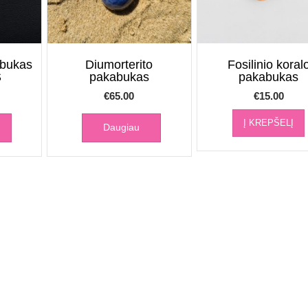
abukas
Diumorterito
Fosilinio koral
S
pakabukas
pakabukas
€
65.00
€
15.00
Į KREPŠELĮ
Daugiau