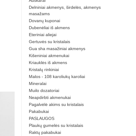
Auskarai
Delniniai akmenys, širdelės, akmenys
masažams
Dovanų kuponai
Dubenėliai iš akmens
Eteriniai aliejai
Gertuvės su kristalais
Gua sha masažiniai akmenys
Kišeniniai akmenukai
Kriauklės iš akmens
Kristalų rinkiniai
Malos - 108 karoliukų karoliai
Mineralai
Muilo dozatoriai
Neapdirbti akmenukai
Pagalvėlė akims su kristalais
Pakabukai
PASLAUGOS
Plaukų gumelės su kristalais
Raktų pakabukai