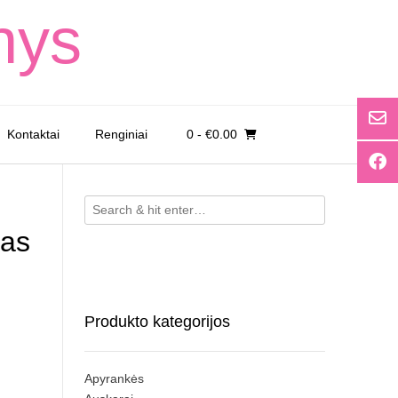
nys
Kontaktai
Renginiai
0
- €0.00
kas
Produkto kategorijos
Apyrankės