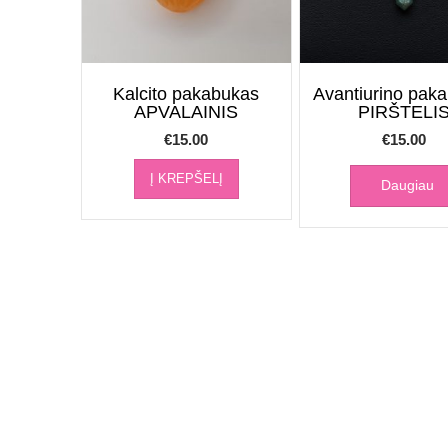
Kalcito pakabukas
Avantiurino pak
APVALAINIS
PIRŠTELI
€
15.00
€
15.00
Į KREPŠELĮ
Daugiau