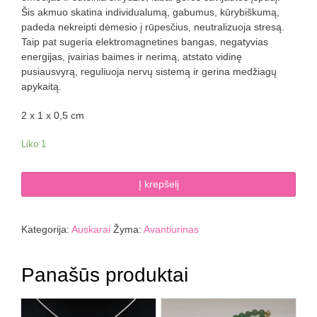
Šis akmuo skatina individualumą, gabumus, kūrybiškumą,
padeda nekreipti dėmesio į rūpesčius, neutralizuoja stresą.
Taip pat sugeria elektromagnetines bangas, negatyvias
energijas, įvairias baimes ir nerimą, atstato vidinę
pusiausvyrą, reguliuoja nervų sistemą ir gerina medžiagų
apykaitą.
2 x 1 x 0,5 cm
Liko 1
produkto
Į krepšelį
kiekis:
Avantiurino
auskariukai
Kategorija:
Auskarai
Žyma:
Avantiurinas
ŠIRDELĖS
Panašūs produktai