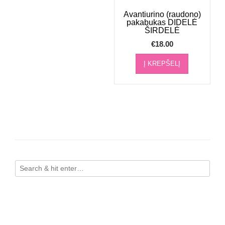
Avantiurino (raudono)
pakabukas DIDELĖ
ŠIRDELĖ
€
18.00
Į KREPŠELĮ