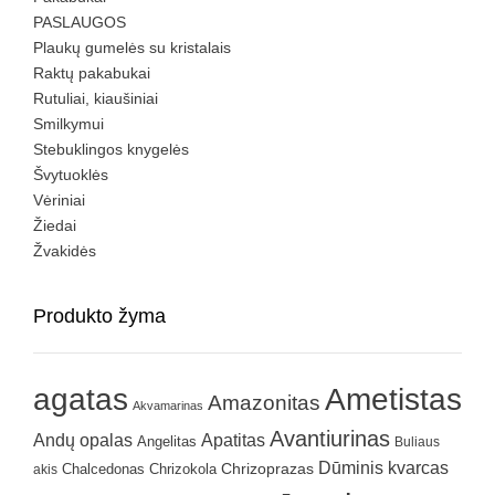
PASLAUGOS
Plaukų gumelės su kristalais
Raktų pakabukai
Rutuliai, kiaušiniai
Smilkymui
Stebuklingos knygelės
Švytuoklės
Vėriniai
Žiedai
Žvakidės
Produkto žyma
agatas
Ametistas
Amazonitas
Akvamarinas
Avantiurinas
Andų opalas
Apatitas
Angelitas
Buliaus
Dūminis kvarcas
Chrizokola
Chrizoprazas
akis
Chalcedonas