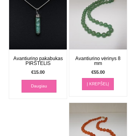
Avantiurino pakabukas
Avantiurino vėrinys 8
PIRŠTELIS
mm
€
15.00
€
55.00
Į KREPŠELĮ
Daugiau