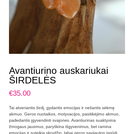
Avantiurino auskariukai
ŠIRDELĖS
€
35.00
Tai atveriantis širdį, gydantis emocijas ir nešantis sėkmę
akmuo. Geros nuotaikos, motyvacijos, pasitikėjimo akmuo,
padedantis įgyvendinti svajones. Avantiurinas suaktyvina
žmogaus jausmus, paryškina išgyvenimus, bet ramina
emocijas ir suteikia skrydžio, labai geros savijautos įspūdį.