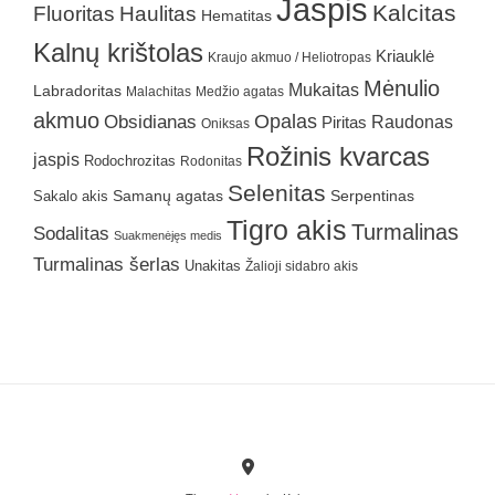
Jaspis
Kalcitas
Fluoritas
Haulitas
Hematitas
Kalnų krištolas
Kriauklė
Kraujo akmuo / Heliotropas
Mėnulio
Mukaitas
Labradoritas
Malachitas
Medžio agatas
akmuo
Obsidianas
Opalas
Raudonas
Piritas
Oniksas
Rožinis kvarcas
jaspis
Rodochrozitas
Rodonitas
Selenitas
Samanų agatas
Serpentinas
Sakalo akis
Tigro akis
Turmalinas
Sodalitas
Suakmenėjęs medis
Turmalinas šerlas
Unakitas
Žalioji sidabro akis