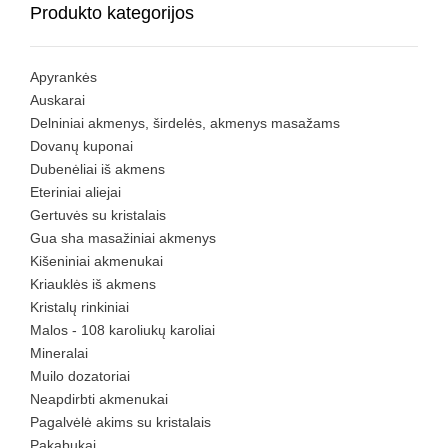
Produkto kategorijos
Apyrankės
Auskarai
Delniniai akmenys, širdelės, akmenys masažams
Dovanų kuponai
Dubenėliai iš akmens
Eteriniai aliejai
Gertuvės su kristalais
Gua sha masažiniai akmenys
Kišeniniai akmenukai
Kriauklės iš akmens
Kristalų rinkiniai
Malos - 108 karoliukų karoliai
Mineralai
Muilo dozatoriai
Neapdirbti akmenukai
Pagalvėlė akims su kristalais
Pakabukai