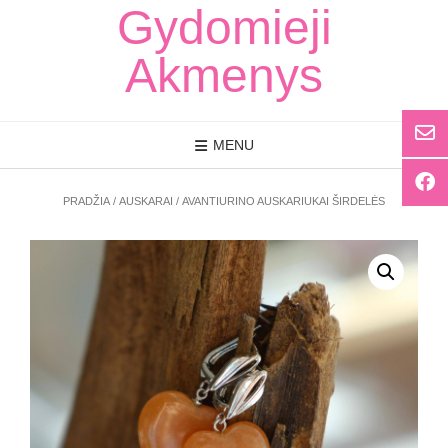
Skip
Gydomieji
to
content
Akmenys
MENU
PRADŽIA
/
AUSKARAI
/ AVANTIURINO AUSKARIUKAI ŠIRDELĖS