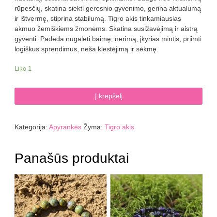
rūpesčių, skatina siekti geresnio gyvenimo, gerina aktualumą
ir ištvermę, stiprina stabilumą. Tigro akis tinkamiausias
akmuo žemiškiems žmonėms. Skatina susižavėjimą ir aistrą
gyventi. Padeda nugalėti baimę, nerimą, įkyrias mintis, priimti
logiškus sprendimus, neša klestėjimą ir sėkmę.
Liko 1
produkto
Į krepšelį
kiekis:
Tigro
akies
Kategorija:
Apyrankės
Žyma:
Tigro akis
apyrankė
12
mm
Panašūs produktai