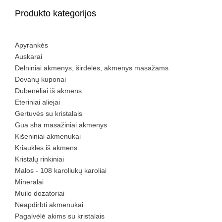
Produkto kategorijos
Apyrankės
Auskarai
Delniniai akmenys, širdelės, akmenys masažams
Dovanų kuponai
Dubenėliai iš akmens
Eteriniai aliejai
Gertuvės su kristalais
Gua sha masažiniai akmenys
Kišeniniai akmenukai
Kriauklės iš akmens
Kristalų rinkiniai
Malos - 108 karoliukų karoliai
Mineralai
Muilo dozatoriai
Neapdirbti akmenukai
Pagalvėlė akims su kristalais