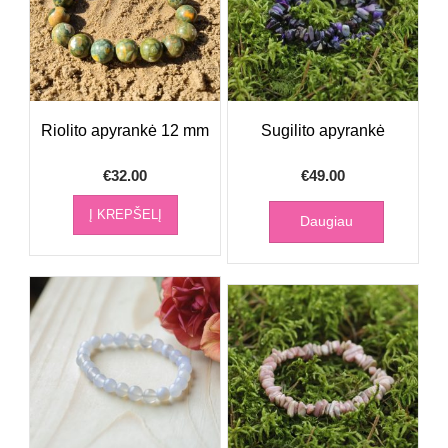
Riolito apyrankė 12 mm
Sugilito apyrankė
€
32.00
€
49.00
Į KREPŠELĮ
Daugiau