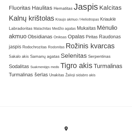
Jaspis
Kalcitas
Fluoritas
Haulitas
Hematitas
Kalnų krištolas
Kriauklė
Kraujo akmuo / Heliotropas
Mėnulio
Mukaitas
Labradoritas
Malachitas
Medžio agatas
akmuo
Obsidianas
Opalas
Raudonas
Piritas
Oniksas
Rožinis kvarcas
jaspis
Rodochrozitas
Rodonitas
Selenitas
Samanų agatas
Serpentinas
Sakalo akis
Tigro akis
Turmalinas
Sodalitas
Suakmenėjęs medis
Turmalinas šerlas
Unakitas
Žalioji sidabro akis