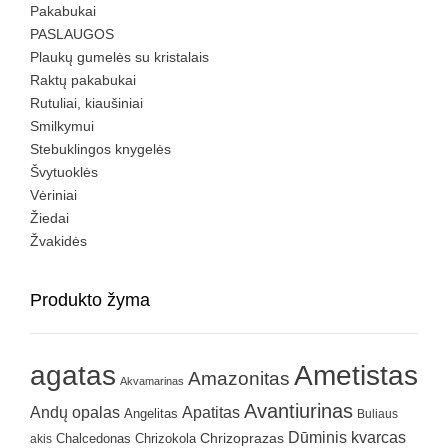
Pakabukai
PASLAUGOS
Plaukų gumelės su kristalais
Raktų pakabukai
Rutuliai, kiaušiniai
Smilkymui
Stebuklingos knygelės
Švytuoklės
Vėriniai
Žiedai
Žvakidės
Produkto žyma
agatas
Ametistas
Amazonitas
Akvamarinas
Avantiurinas
Andų opalas
Apatitas
Angelitas
Buliaus
Dūminis kvarcas
Chrizokola
Chrizoprazas
akis
Chalcedonas