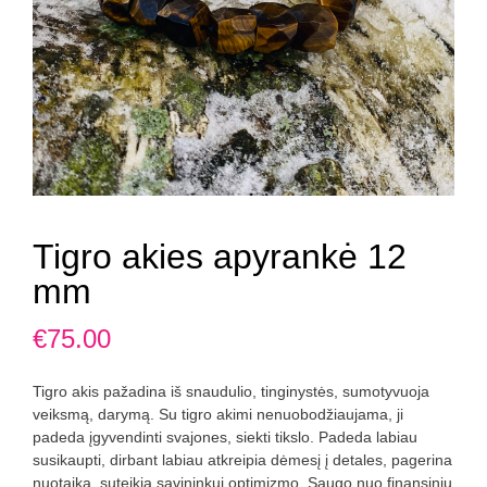
Tigro akies apyrankė 12
mm
€
75.00
Tigro akis pažadina iš snaudulio, tinginystės, sumotyvuoja
veiksmą, darymą. Su tigro akimi nenuobodžiaujama, ji
padeda įgyvendinti svajones, siekti tikslo. Padeda labiau
susikaupti, dirbant labiau atkreipia dėmesį į detales, pagerina
nuotaiką, suteikia savininkui optimizmo. Saugo nuo finansinių