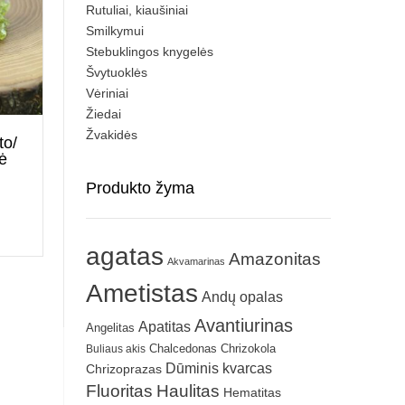
Rutuliai, kiaušiniai
Smilkymui
Stebuklingos knygelės
Švytuoklės
Vėriniai
Žiedai
Žvakidės
to/
ė
Produkto žyma
agatas
Amazonitas
Akvamarinas
Ametistas
Andų opalas
Avantiurinas
Apatitas
Angelitas
Chrizokola
Buliaus akis
Chalcedonas
Dūminis kvarcas
Chrizoprazas
Fluoritas
Haulitas
Hematitas