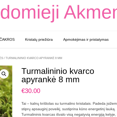
domieji Akme
 ČAKROS
Kristalų priežiūra
Apmokėjimas ir pristatymas
ĖS
/ TURMALININIO KVARCO APYRANKĖ 8 MM
Turmalininio kvarco
apyrankė 8 mm
€
30.00
Tai – kalnų krištolas su turmalino kristalais. Padeda įsižemin
stiprų apsauginį poveikį, sustiprina kūno energetinį lauką.
Turmalininis kvarcas išvalo visą negatyvią energiją kelyje,