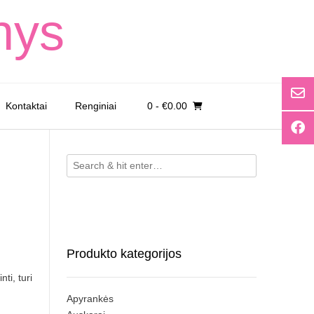
nys
Kontaktai
Renginiai
0
- €0.00
Produkto kategorijos
ti, turi
Apyrankės