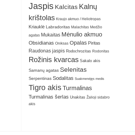
Jaspis
Kalnų
Kalcitas
krištolas
Kraujo akmuo / Heliotropas
Kriauklė
Labradoritas
Malachitas
Medžio
Mėnulio akmuo
Mukaitas
agatas
Obsidianas
Opalas
Piritas
Oniksas
Raudonas jaspis
Rodochrozitas
Rodonitas
Rožinis kvarcas
Sakalo akis
Selenitas
Samanų agatas
Sodalitas
Serpentinas
Suakmenėjęs medis
Tigro akis
Turmalinas
Turmalinas šerlas
Unakitas
Žalioji sidabro
akis