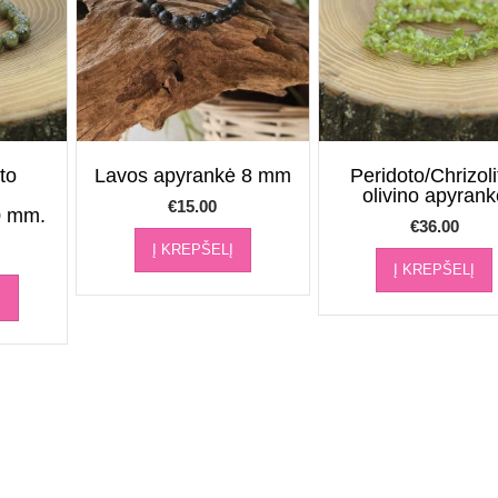
to
Lavos apyrankė 8 mm
Peridoto/Chrizoli
–
olivino apyrank
€
15.00
0 mm.
€
36.00
Į KREPŠELĮ
Į KREPŠELĮ