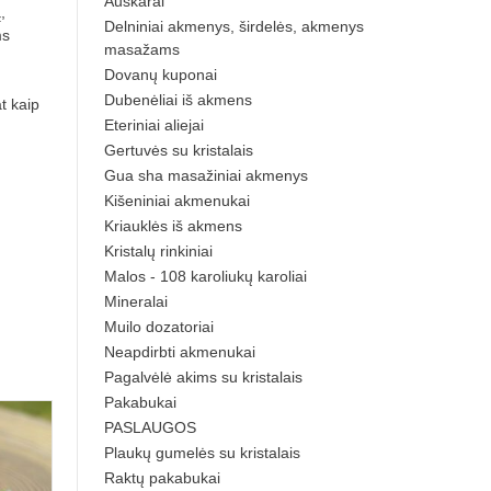
Auskarai
,
Delniniai akmenys, širdelės, akmenys
ms
masažams
Dovanų kuponai
,
Dubenėliai iš akmens
t kaip
Eteriniai aliejai
Gertuvės su kristalais
Gua sha masažiniai akmenys
Kišeniniai akmenukai
Kriauklės iš akmens
Kristalų rinkiniai
Malos - 108 karoliukų karoliai
Mineralai
Muilo dozatoriai
Neapdirbti akmenukai
Pagalvėlė akims su kristalais
Pakabukai
PASLAUGOS
Plaukų gumelės su kristalais
Raktų pakabukai