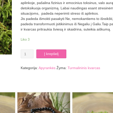
aplinkoje, pašalina fizinius ir emocinius toksinus, valo aurą
detoksikuoja organizmą. Labai naudingas esant stresinė
situacijoms, padeda neperimti streso iš aplinkos.
Jis padeda išmokti pasakyti Ne, nemokantiems to išreikšti
padeda transformuoti įsitikinimus iš Negaliu į Galiu.Taip pa
ir kvarcas pritraukia šviesą ir skaidrina, suteikia aiškumą.
Liko 3
produkto
Į krepšelį
kiekis:
Turmalininio
kvarco
Kategorija:
Apyrankės
Žyma:
Turmalininis kvarcas
apyrankė
8
mm