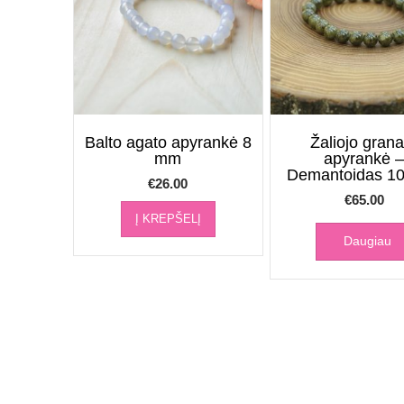
Balto agato apyrankė 8
Žaliojo grana
mm
apyrankė 
Demantoidas 1
€
26.00
€
65.00
Į KREPŠELĮ
Daugiau