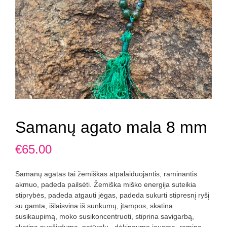
Samanų agato mala 8 mm
€
65.00
Samanų agatas tai žemiškas atpalaiduojantis, raminantis
akmuo, padeda pailsėti. Žemiška miško energija suteikia
stiprybės, padeda atgauti jėgas, padeda sukurti stipresnį ryšį
su gamta, išlaisvina iš sunkumų, įtampos, skatina
susikaupimą, moko susikoncentruoti, stiprina savigarbą,
skatina nuoširdumą, natūralų, dėkingumo jausmą, ramina