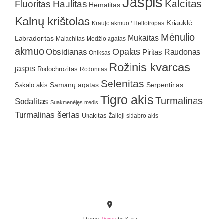
Jaspis
Kalcitas
Fluoritas
Haulitas
Hematitas
Kalnų krištolas
Kriauklė
Kraujo akmuo / Heliotropas
Mėnulio
Mukaitas
Labradoritas
Malachitas
Medžio agatas
akmuo
Obsidianas
Opalas
Raudonas
Piritas
Oniksas
Rožinis kvarcas
jaspis
Rodochrozitas
Rodonitas
Selenitas
Samanų agatas
Serpentinas
Sakalo akis
Tigro akis
Turmalinas
Sodalitas
Suakmenėjęs medis
Turmalinas šerlas
Unakitas
Žalioji sidabro akis
Theme:
Vogue
by Kaira