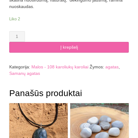
nuoskaudas.
Liko 2
produkto
kiekis:
Samanų
Į krepšelį
agato
mala
8
Kategorija:
Malos - 108 karoliukų karoliai
Žymos:
agatas
,
mm
Samanų agatas
Panašūs produktai