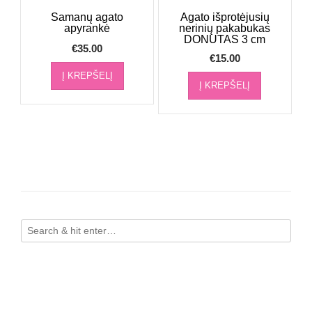
Samanų agato
Agato išprotėjusių
apyrankė
nerinių pakabukas
DONUTAS 3 cm
€
35.00
€
15.00
Į KREPŠELĮ
Į KREPŠELĮ