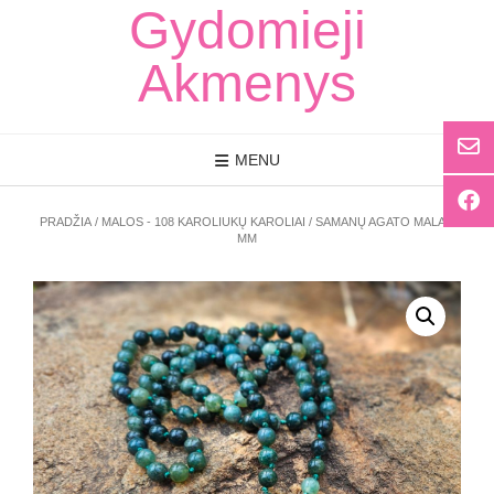
Skip
Gydomieji
to
content
Akmenys
MENU
PRADŽIA
/
MALOS - 108 KAROLIUKŲ KAROLIAI
/ SAMANŲ AGATO MALA 8
MM