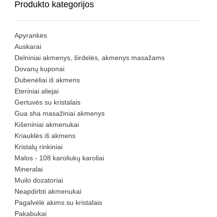
Produkto kategorijos
Apyrankės
Auskarai
Delniniai akmenys, širdelės, akmenys masažams
Dovanų kuponai
Dubenėliai iš akmens
Eteriniai aliejai
Gertuvės su kristalais
Gua sha masažiniai akmenys
Kišeniniai akmenukai
Kriauklės iš akmens
Kristalų rinkiniai
Malos - 108 karoliukų karoliai
Mineralai
Muilo dozatoriai
Neapdirbti akmenukai
Pagalvėlė akims su kristalais
Pakabukai