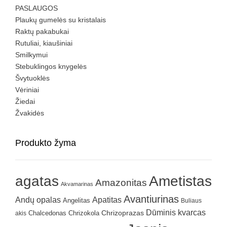
PASLAUGOS
Plaukų gumelės su kristalais
Raktų pakabukai
Rutuliai, kiaušiniai
Smilkymui
Stebuklingos knygelės
Švytuoklės
Vėriniai
Žiedai
Žvakidės
Produkto žyma
agatas
Ametistas
Amazonitas
Akvamarinas
Avantiurinas
Andų opalas
Apatitas
Angelitas
Buliaus
Dūminis kvarcas
Chrizokola
Chrizoprazas
akis
Chalcedonas