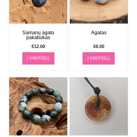
Samanų agato
Agatas
pakabukas
€
12.00
€
6.00
Į KREPŠELĮ
Į KREPŠELĮ