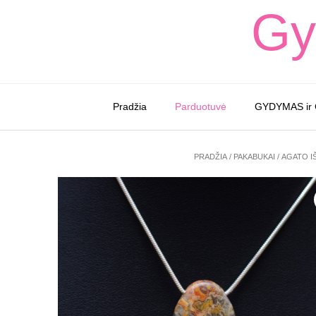
Skip
Gy
to
content
Pradžia
Parduotuvė
GYDYMAS ir
PRADŽIA
/
PAKABUKAI
/ AGATO I