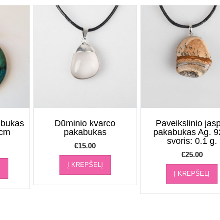
SKYLUTE
abukas
Dūminio kvarco
Paveikslinio jas
cm
pakabukas
pakabukas Ag. 9
svoris: 0.1 g.
€
15.00
€
25.00
Į KREPŠELĮ
Į KREPŠELĮ