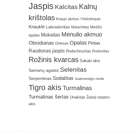
Jaspis
Kalnų
Kalcitas
krištolas
Kraujo akmuo / Heliotropas
Kriauklė
Labradoritas
Malachitas
Medžio
Mėnulio akmuo
Mukaitas
agatas
Obsidianas
Opalas
Piritas
Oniksas
Raudonas jaspis
Rodochrozitas
Rodonitas
Rožinis kvarcas
Sakalo akis
Selenitas
Samanų agatas
Sodalitas
Serpentinas
Suakmenėjęs medis
Tigro akis
Turmalinas
Turmalinas šerlas
Unakitas
Žalioji sidabro
akis