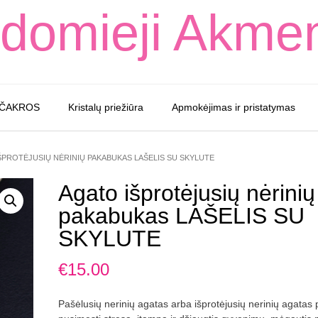
domieji Akme
 ČAKROS
Kristalų priežiūra
Apmokėjimas ir pristatymas
ŠPROTĖJUSIŲ NĖRINIŲ PAKABUKAS LAŠELIS SU SKYLUTE
Agato išprotėjusių nėrinių
pakabukas LAŠELIS SU
SKYLUTE
€
15.00
Pašėlusių nerinių agatas arba išprotėjusių nerinių agatas