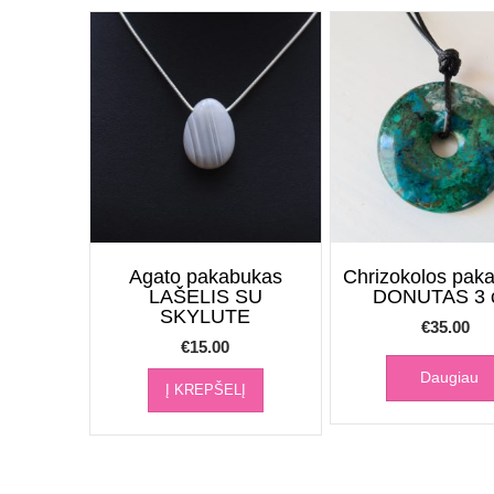
Agato pakabukas
Chrizokolos pak
LAŠELIS SU
DONUTAS 3 
SKYLUTE
€
35.00
€
15.00
Daugiau
Į KREPŠELĮ