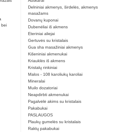
 mažais
Auskarai
Delniniai akmenys, širdelės, akmenys
masažams
a
Dovanų kuponai
 bei
Dubenėliai iš akmens
Eteriniai aliejai
Gertuvės su kristalais
Gua sha masažiniai akmenys
Kišeniniai akmenukai
Kriauklės iš akmens
Kristalų rinkiniai
Malos - 108 karoliukų karoliai
Mineralai
Muilo dozatoriai
Neapdirbti akmenukai
Pagalvėlė akims su kristalais
Pakabukai
PASLAUGOS
Plaukų gumelės su kristalais
Raktų pakabukai