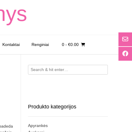
nys
Kontaktai
Renginiai
0
- €0.00
Produkto kategorijos
Apyrankės
 padeda