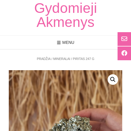
Skip
Gydomieji
to
content
Akmenys
MENU
PRADŽIA
/
MINERALAI
/ PIRITAS 247 G