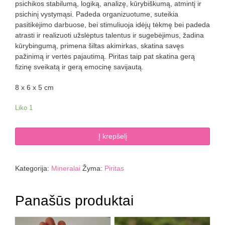
psichikos stabilumą, logiką, analizę, kūrybiškumą, atmintį ir
psichinį vystymąsi. Padeda organizuotume, suteikia
pasitikėjimo darbuose, bei stimuliuoja idėjų tėkmę bei padeda
atrasti ir realizuoti užslėptus talentus ir sugebėjimus, žadina
kūrybingumą, primena šiltas akimirkas, skatina savęs
pažinimą ir vertės pajautimą. Piritas taip pat skatina gerą
fizinę sveikatą ir gerą emocinę savijautą.
8 x 6 x 5 cm
Liko 1
produkto
Į krepšelį
kiekis:
Piritas
247
Kategorija:
Mineralai
Žyma:
Piritas
g
Panašūs produktai