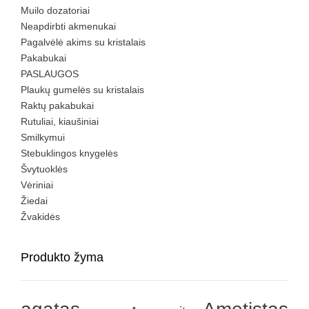
Muilo dozatoriai
Neapdirbti akmenukai
Pagalvėlė akims su kristalais
Pakabukai
PASLAUGOS
Plaukų gumelės su kristalais
Raktų pakabukai
Rutuliai, kiaušiniai
Smilkymui
Stebuklingos knygelės
Švytuoklės
Vėriniai
Žiedai
Žvakidės
Produkto žyma
agatas