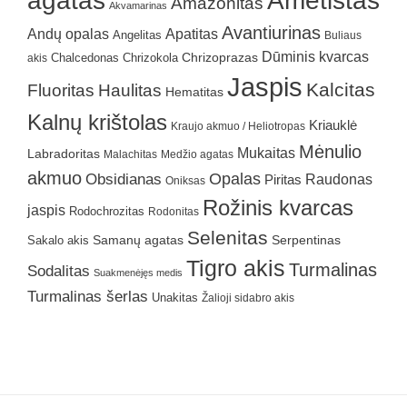
Ametistas
Amazonitas
Akvamarinas
Avantiurinas
Andų opalas
Apatitas
Angelitas
Buliaus
Dūminis kvarcas
Chrizokola
Chrizoprazas
akis
Chalcedonas
Jaspis
Kalcitas
Fluoritas
Haulitas
Hematitas
Kalnų krištolas
Kriauklė
Kraujo akmuo / Heliotropas
Mėnulio
Mukaitas
Labradoritas
Malachitas
Medžio agatas
akmuo
Obsidianas
Opalas
Raudonas
Piritas
Oniksas
Rožinis kvarcas
jaspis
Rodochrozitas
Rodonitas
Selenitas
Samanų agatas
Serpentinas
Sakalo akis
Tigro akis
Turmalinas
Sodalitas
Suakmenėjęs medis
Turmalinas šerlas
Unakitas
Žalioji sidabro akis