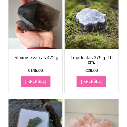
Dūminis kvarcas 472 g
Lepidolitas 379 g. 10
cm.
€
145.00
€
29.00
Į KREPŠELĮ
Į KREPŠELĮ