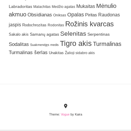
Mėnulio
Mukaitas
Labradoritas
Malachitas
Medžio agatas
akmuo
Obsidianas
Opalas
Raudonas
Piritas
Oniksas
Rožinis kvarcas
jaspis
Rodochrozitas
Rodonitas
Selenitas
Samanų agatas
Serpentinas
Sakalo akis
Tigro akis
Turmalinas
Sodalitas
Suakmenėjęs medis
Turmalinas šerlas
Unakitas
Žalioji sidabro akis
Theme:
Vogue
by Kaira