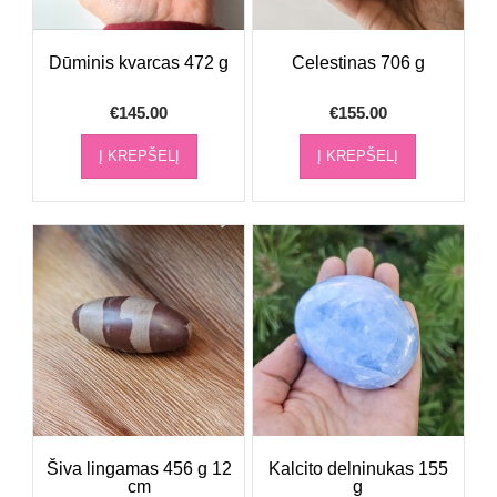
Dūminis kvarcas 472 g
Celestinas 706 g
€
145.00
€
155.00
Į KREPŠELĮ
Į KREPŠELĮ
Šiva lingamas 456 g 12
Kalcito delninukas 155
cm
g