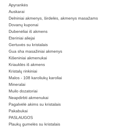
Apyrankės
Auskarai
Delniniai akmenys, širdelės, akmenys masažams
Dovanų kuponai
Dubenėliai iš akmens
Eteriniai aliejai
Gertuvės su kristalais
Gua sha masažiniai akmenys
Kišeniniai akmenukai
Kriauklės iš akmens
Kristalų rinkiniai
Malos - 108 karoliukų karoliai
Mineralai
Muilo dozatoriai
Neapdirbti akmenukai
Pagalvėlė akims su kristalais
Pakabukai
PASLAUGOS
Plaukų gumelės su kristalais