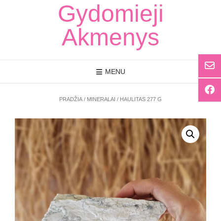
Skip
Gydomieji
to
content
Akmenys
MENU
PRADŽIA
/
MINERALAI
/ HAULITAS 277 G