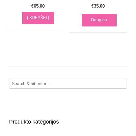
€
65.00
€
35.00
Į KREPŠELĮ
Daugiau
Produkto kategorijos