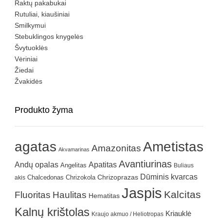
Raktų pakabukai
Rutuliai, kiaušiniai
Smilkymui
Stebuklingos knygelės
Švytuoklės
Vėriniai
Žiedai
Žvakidės
Produkto žyma
agatas
Ametistas
Amazonitas
Akvamarinas
Avantiurinas
Andų opalas
Apatitas
Angelitas
Buliaus
Dūminis kvarcas
Chrizokola
Chrizoprazas
akis
Chalcedonas
Jaspis
Kalcitas
Fluoritas
Haulitas
Hematitas
Kalnų krištolas
Kriauklė
Kraujo akmuo / Heliotropas