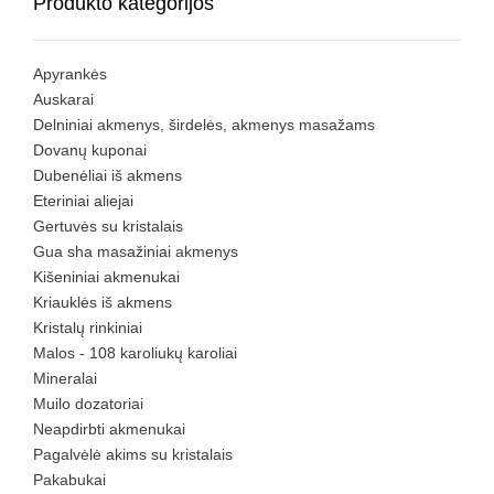
Produkto kategorijos
Apyrankės
Auskarai
Delniniai akmenys, širdelės, akmenys masažams
Dovanų kuponai
Dubenėliai iš akmens
Eteriniai aliejai
Gertuvės su kristalais
Gua sha masažiniai akmenys
Kišeniniai akmenukai
Kriauklės iš akmens
Kristalų rinkiniai
Malos - 108 karoliukų karoliai
Mineralai
Muilo dozatoriai
Neapdirbti akmenukai
Pagalvėlė akims su kristalais
Pakabukai