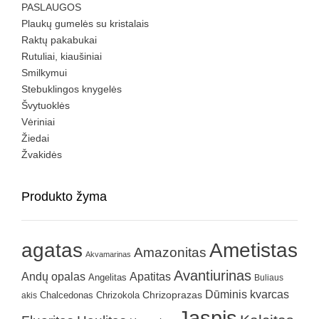
PASLAUGOS
Plaukų gumelės su kristalais
Raktų pakabukai
Rutuliai, kiaušiniai
Smilkymui
Stebuklingos knygelės
Švytuoklės
Vėriniai
Žiedai
Žvakidės
Produkto žyma
agatas
Ametistas
Amazonitas
Akvamarinas
Avantiurinas
Andų opalas
Apatitas
Angelitas
Buliaus
Dūminis kvarcas
Chrizokola
Chrizoprazas
akis
Chalcedonas
Jaspis