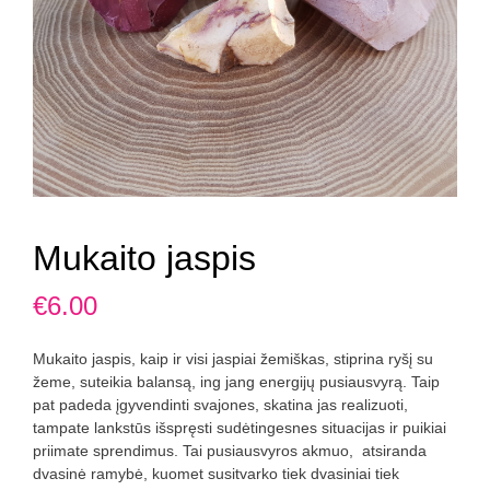
Mukaito jaspis
€
6.00
Mukaito jaspis, kaip ir visi jaspiai žemiškas, stiprina ryšį su
žeme, suteikia balansą, ing jang energijų pusiausvyrą. Taip
pat padeda įgyvendinti svajones, skatina jas realizuoti,
tampate lankstūs išspręsti sudėtingesnes situacijas ir puikiai
priimate sprendimus. Tai pusiausvyros akmuo, atsiranda
dvasinė ramybė, kuomet susitvarko tiek dvasiniai tiek