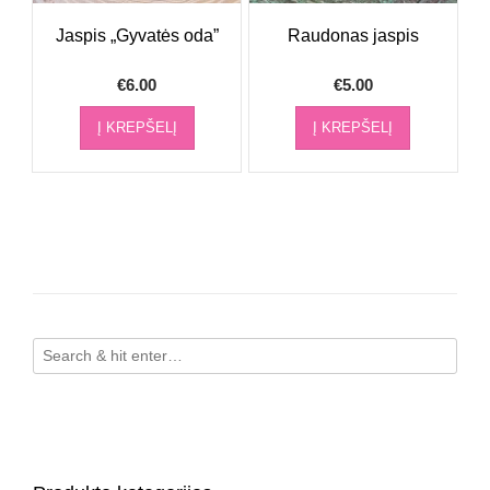
Jaspis „Gyvatės oda”
Raudonas jaspis
€
6.00
€
5.00
Į KREPŠELĮ
Į KREPŠELĮ