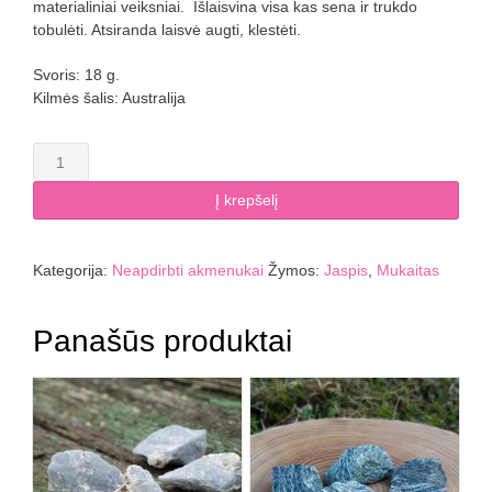
materialiniai veiksniai. Išlaisvina visa kas sena ir trukdo
tobulėti. Atsiranda laisvė augti, klestėti.
Svoris: 18 g.
Kilmės šalis: Australija
produkto
kiekis:
Mukaito
Į krepšelį
jaspis
Kategorija:
Neapdirbti akmenukai
Žymos:
Jaspis
,
Mukaitas
Panašūs produktai