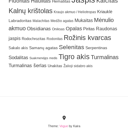
Kalcitas
Fluoritas
Haulitas
Hematitas
Kalnų krištolas
Kriauklė
Kraujo akmuo / Heliotropas
Mėnulio
Mukaitas
Labradoritas
Malachitas
Medžio agatas
akmuo
Obsidianas
Opalas
Raudonas
Piritas
Oniksas
Rožinis kvarcas
jaspis
Rodochrozitas
Rodonitas
Selenitas
Samanų agatas
Serpentinas
Sakalo akis
Tigro akis
Turmalinas
Sodalitas
Suakmenėjęs medis
Turmalinas šerlas
Unakitas
Žalioji sidabro akis
Theme:
Vogue
by Kaira