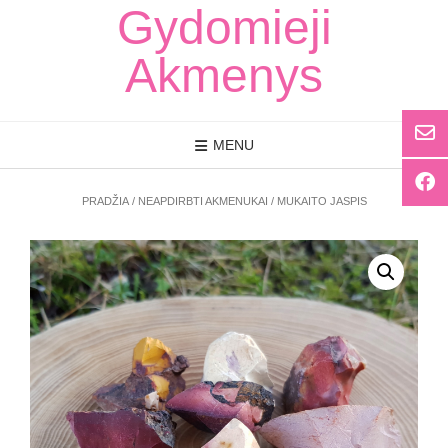
Skip
Gydomieji
to
content
Akmenys
MENU
PRADŽIA
/
NEAPDIRBTI AKMENUKAI
/ MUKAITO JASPIS