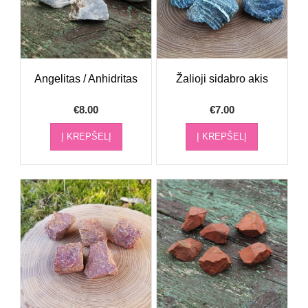
Angelitas / Anhidritas
Žalioji sidabro akis
€
8.00
€
7.00
Į KREPŠELĮ
Į KREPŠELĮ