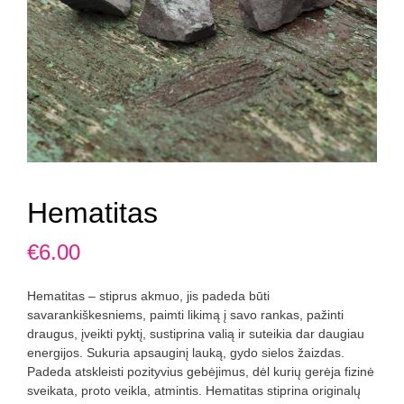
Hematitas
€
6.00
Hematitas – stiprus akmuo, jis padeda būti
savarankiškesniems, paimti likimą į savo rankas, pažinti
draugus, įveikti pyktį, sustiprina valią ir suteikia dar daugiau
energijos. Sukuria apsauginį lauką, gydo sielos žaizdas.
Padeda atskleisti pozityvius gebėjimus, dėl kurių gerėja fizinė
sveikata, proto veikla, atmintis. Hematitas stiprina originalų