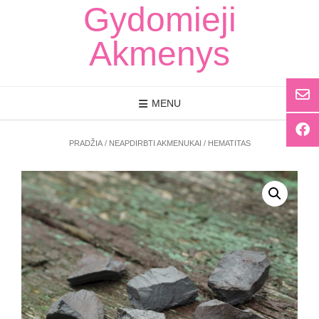
Skip
Gydomieji
to
content
Akmenys
MENU
PRADŽIA
/
NEAPDIRBTI AKMENUKAI
/ HEMATITAS