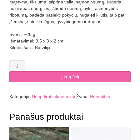
mąstymą, tikslumą, stiprina valią, sąmoningumą, sugeria
neigiamas energijas, ištirpdo nerimą, pyktį, asmenybės
ribotumą, padeda pasiekti pokyčių, nugalėti kliūtis, taip pat
įžemina, suteikia jėgos, gyvybingumo ir drąsos.
Svoris: ~25 g.
Išmatavimai: 3,5 x 3 x 2 cm.
Kilmės šalis: Barzilija
produkto
kiekis:
Hematitas
Į krepšelį
Kategorija:
Neapdirbti akmenukai
Žyma:
Hematitas
Panašūs produktai