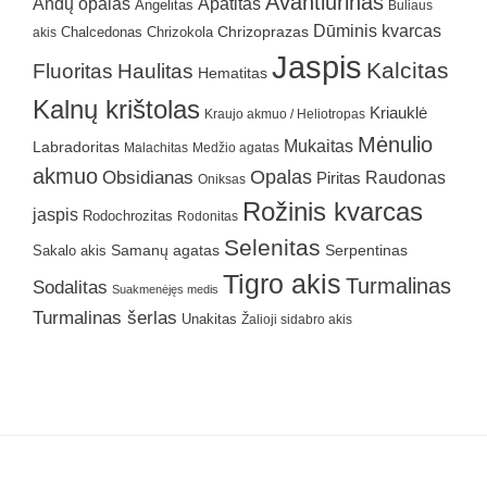
Avantiurinas
Andų opalas
Apatitas
Angelitas
Buliaus
Dūminis kvarcas
Chrizokola
Chrizoprazas
akis
Chalcedonas
Jaspis
Kalcitas
Fluoritas
Haulitas
Hematitas
Kalnų krištolas
Kriauklė
Kraujo akmuo / Heliotropas
Mėnulio
Mukaitas
Labradoritas
Malachitas
Medžio agatas
akmuo
Obsidianas
Opalas
Raudonas
Piritas
Oniksas
Rožinis kvarcas
jaspis
Rodochrozitas
Rodonitas
Selenitas
Samanų agatas
Serpentinas
Sakalo akis
Tigro akis
Turmalinas
Sodalitas
Suakmenėjęs medis
Turmalinas šerlas
Unakitas
Žalioji sidabro akis