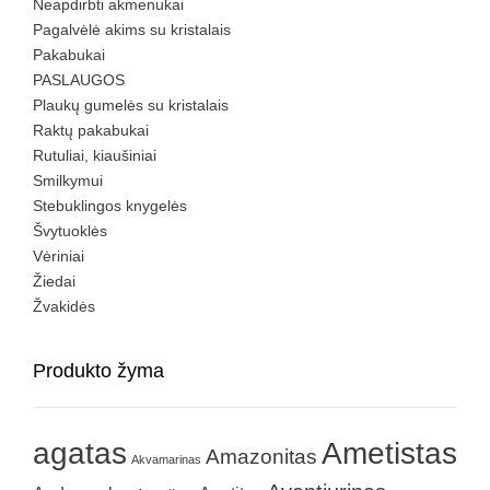
Neapdirbti akmenukai
Pagalvėlė akims su kristalais
Pakabukai
PASLAUGOS
Plaukų gumelės su kristalais
Raktų pakabukai
Rutuliai, kiaušiniai
Smilkymui
Stebuklingos knygelės
Švytuoklės
Vėriniai
Žiedai
Žvakidės
Produkto žyma
agatas
Ametistas
Amazonitas
Akvamarinas