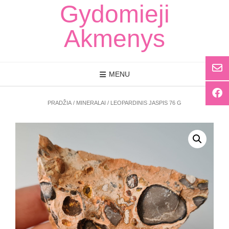
Skip
Gydomieji
to
content
Akmenys
MENU
PRADŽIA
/
MINERALAI
/ LEOPARDINIS JASPIS 76 G