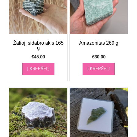
Žalioji sidabro akis 165
Amazonitas 269 g
g
€
45.00
€
30.00
Į KREPŠELĮ
Į KREPŠELĮ