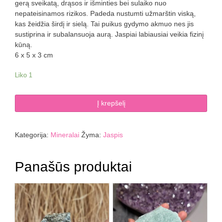
gerą sveikatą, drąsos ir išminties bei sulaiko nuo
nepateisinamos rizikos. Padeda nustumti užmarštin viską,
kas žeidžia širdį ir sielą. Tai puikus gydymo akmuo nes jis
sustiprina ir subalansuoja aurą. Jaspiai labiausiai veikia fizinį
kūną.
6 x 5 x 3 cm
Liko 1
produkto
Į krepšelį
kiekis:
Leopardinis
jaspis
Kategorija:
Mineralai
Žyma:
Jaspis
76
g
Panašūs produktai