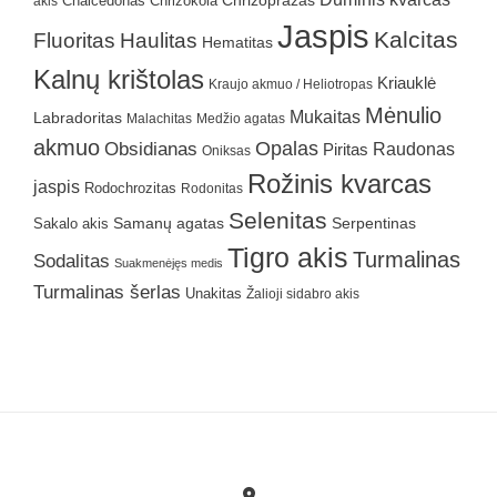
Chrizokola
Chrizoprazas
akis
Chalcedonas
Jaspis
Kalcitas
Fluoritas
Haulitas
Hematitas
Kalnų krištolas
Kriauklė
Kraujo akmuo / Heliotropas
Mėnulio
Mukaitas
Labradoritas
Malachitas
Medžio agatas
akmuo
Obsidianas
Opalas
Raudonas
Piritas
Oniksas
Rožinis kvarcas
jaspis
Rodochrozitas
Rodonitas
Selenitas
Samanų agatas
Serpentinas
Sakalo akis
Tigro akis
Turmalinas
Sodalitas
Suakmenėjęs medis
Turmalinas šerlas
Unakitas
Žalioji sidabro akis