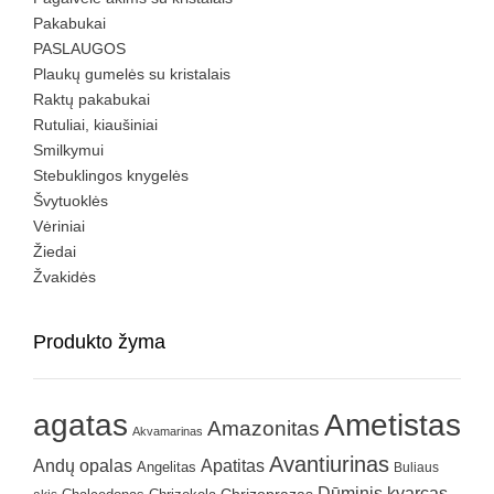
Pakabukai
PASLAUGOS
Plaukų gumelės su kristalais
Raktų pakabukai
Rutuliai, kiaušiniai
Smilkymui
Stebuklingos knygelės
Švytuoklės
Vėriniai
Žiedai
Žvakidės
Produkto žyma
agatas
Ametistas
Amazonitas
Akvamarinas
Avantiurinas
Andų opalas
Apatitas
Angelitas
Buliaus
Dūminis kvarcas