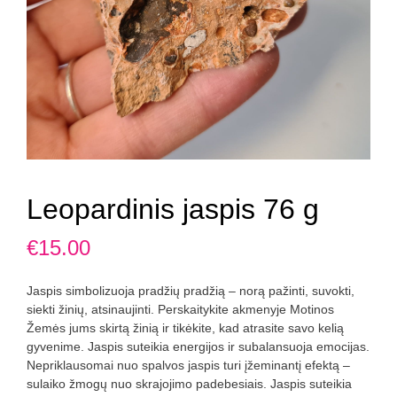
Leopardinis jaspis 76 g
€
15.00
Jaspis simbolizuoja pradžių pradžią – norą pažinti, suvokti,
siekti žinių, atsinaujinti. Perskaitykite akmenyje Motinos
Žemės jums skirtą žinią ir tikėkite, kad atrasite savo kelią
gyvenime. Jaspis suteikia energijos ir subalansuoja emocijas.
Nepriklausomai nuo spalvos jaspis turi įžeminantį efektą –
sulaiko žmogų nuo skrajojimo padebesiais. Jaspis suteikia