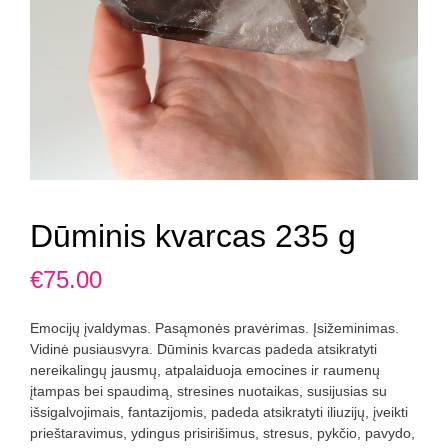
Dūminis kvarcas 235 g
€
75.00
Emocijų įvaldymas. Pasąmonės pravėrimas. Įsižeminimas.
Vidinė pusiausvyra. Dūminis kvarcas padeda atsikratyti
nereikalingų jausmų, atpalaiduoja emocines ir raumenų
įtampas bei spaudimą, stresines nuotaikas, susijusias su
išsigalvojimais, fantazijomis, padeda atsikratyti iliuzijų, įveikti
prieštaravimus, ydingus prisirišimus, stresus, pykčio, pavydo,