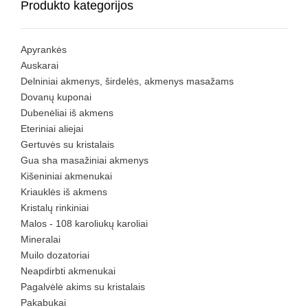
Produkto kategorijos
Apyrankės
Auskarai
Delniniai akmenys, širdelės, akmenys masažams
Dovanų kuponai
Dubenėliai iš akmens
Eteriniai aliejai
Gertuvės su kristalais
Gua sha masažiniai akmenys
Kišeniniai akmenukai
Kriauklės iš akmens
Kristalų rinkiniai
Malos - 108 karoliukų karoliai
Mineralai
Muilo dozatoriai
Neapdirbti akmenukai
Pagalvėlė akims su kristalais
Pakabukai