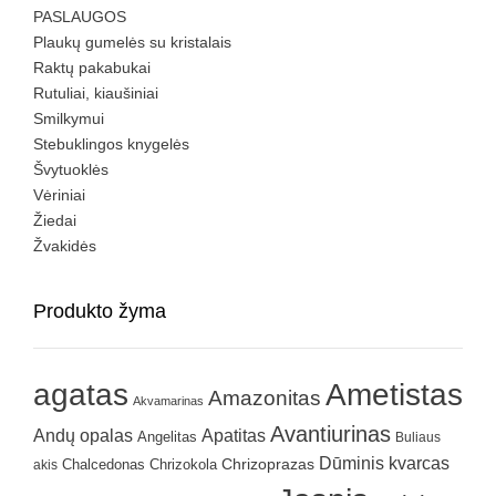
PASLAUGOS
Plaukų gumelės su kristalais
Raktų pakabukai
Rutuliai, kiaušiniai
Smilkymui
Stebuklingos knygelės
Švytuoklės
Vėriniai
Žiedai
Žvakidės
Produkto žyma
agatas
Ametistas
Amazonitas
Akvamarinas
Avantiurinas
Andų opalas
Apatitas
Angelitas
Buliaus
Dūminis kvarcas
Chrizokola
Chrizoprazas
akis
Chalcedonas