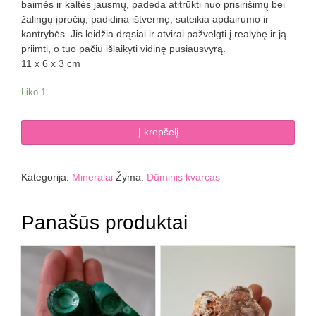
baimės ir kaltės jausmų, padeda atitrūkti nuo prisirišimų bei
žalingų įpročių, padidina ištvermę, suteikia apdairumo ir
kantrybės. Jis leidžia drąsiai ir atvirai pažvelgti į realybę ir ją
priimti, o tuo pačiu išlaikyti vidinę pusiausvyrą.
11 x 6 x 3 cm
Liko 1
produkto
Į krepšelį
kiekis:
Dūminis
kvarcas
Kategorija:
Mineralai
Žyma:
Dūminis kvarcas
235
g
Panašūs produktai