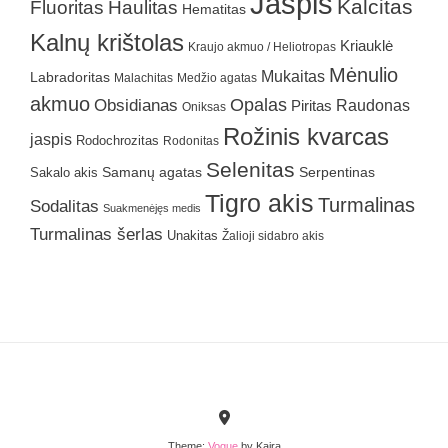
Jaspis
Kalcitas
Fluoritas
Haulitas
Hematitas
Kalnų krištolas
Kriauklė
Kraujo akmuo / Heliotropas
Mėnulio
Mukaitas
Labradoritas
Malachitas
Medžio agatas
akmuo
Obsidianas
Opalas
Raudonas
Piritas
Oniksas
Rožinis kvarcas
jaspis
Rodochrozitas
Rodonitas
Selenitas
Samanų agatas
Serpentinas
Sakalo akis
Tigro akis
Turmalinas
Sodalitas
Suakmenėjęs medis
Turmalinas šerlas
Unakitas
Žalioji sidabro akis
Theme:
Vogue
by Kaira