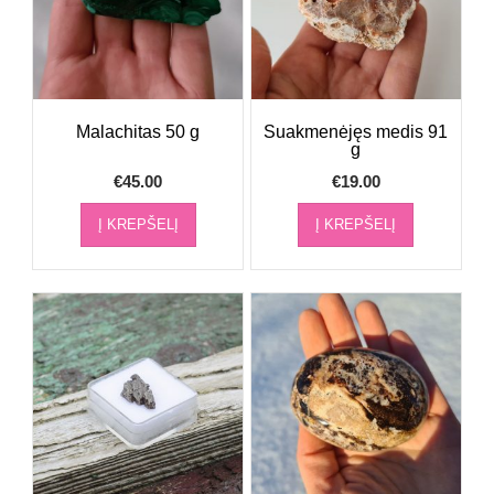
Malachitas 50 g
Suakmenėjęs medis 91
g
€
45.00
€
19.00
Į KREPŠELĮ
Į KREPŠELĮ