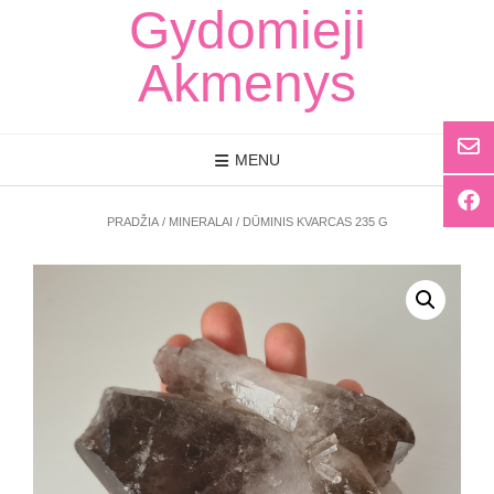
Skip
Gydomieji
to
content
Akmenys
MENU
PRADŽIA
/
MINERALAI
/ DŪMINIS KVARCAS 235 G