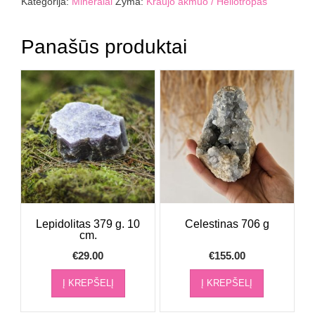
Kategorija:
Mineralai
Žyma:
Kraujo akmuo / Heliotropas
/
heliotropas
195
Panašūs produktai
g
Lepidolitas 379 g. 10
Celestinas 706 g
cm.
€
29.00
€
155.00
Į KREPŠELĮ
Į KREPŠELĮ