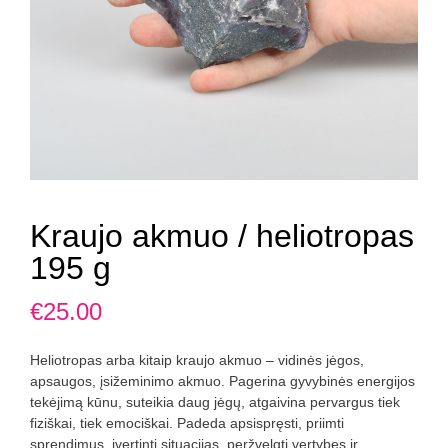
Kraujo akmuo / heliotropas
195 g
€
25.00
Heliotropas arba kitaip kraujo akmuo – vidinės jėgos,
apsaugos, įsižeminimo akmuo. Pagerina gyvybinės energijos
tekėjimą kūnu, suteikia daug jėgų, atgaivina pervargus tiek
fiziškai, tiek emociškai. Padeda apsispręsti, priimti
sprendimus, įvertinti situacijas, peržvelgti vertybes ir