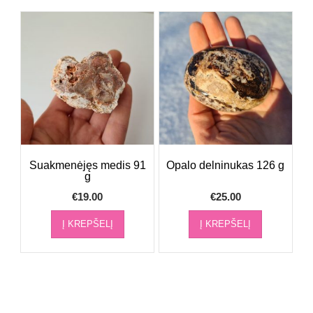
Suakmenėjęs medis 91
Opalo delninukas 126 g
g
€
19.00
€
25.00
Į KREPŠELĮ
Į KREPŠELĮ