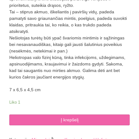
prioritetus, suteikia drąsos, ryžto.
Tai – stiprus akmuo, iškeliantis į paviršių vidų, padeda
pamatyti savo griaunančias mintis, poelgius, padeda suvokti
klaidas, pritraukia tai, ko reikia, o kas trukdo padeda
atsikratyti.
Nešiotojas turėtų būti ypač švariomis mintimis ir sąžiningas
bei nesavanaudiškas, kitaip gali jausti šalutinius poveikius
(nesėkmės, netekimai ir pan.)
Heliotropas valo fizinį kūną, tinka infekcijoms, uždegimams,
apsinuodijimams, kraujavimui ir žaizdoms gydyti. Sakoma,
kad tai saugantis nuo mirties akmuo. Galima dėti ant bet
kurios čakros jaučiant energijos stygių.
7 x 6,5 x 4,5 cm
Liko 1
produkto
Į krepšelį
kiekis:
Kraujo
akmuo