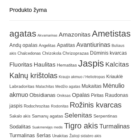
Produkto žyma
agatas
Ametistas
Amazonitas
Akvamarinas
Avantiurinas
Andų opalas
Apatitas
Angelitas
Buliaus
Dūminis kvarcas
Chrizokola
Chrizoprazas
akis
Chalcedonas
Jaspis
Kalcitas
Fluoritas
Haulitas
Hematitas
Kalnų krištolas
Kriauklė
Kraujo akmuo / Heliotropas
Mėnulio
Mukaitas
Labradoritas
Malachitas
Medžio agatas
akmuo
Obsidianas
Opalas
Raudonas
Piritas
Oniksas
Rožinis kvarcas
jaspis
Rodochrozitas
Rodonitas
Selenitas
Samanų agatas
Serpentinas
Sakalo akis
Tigro akis
Turmalinas
Sodalitas
Suakmenėjęs medis
Turmalinas šerlas
Unakitas
Žalioji sidabro akis