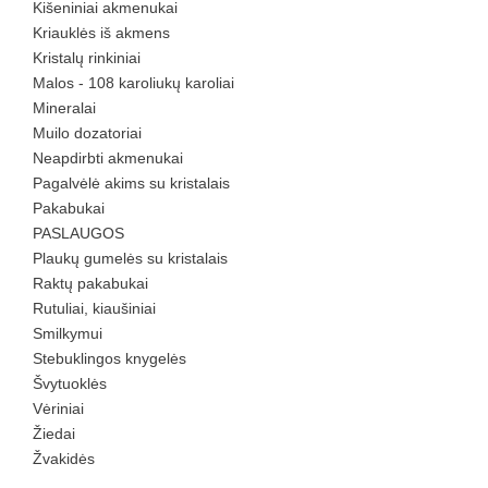
Kišeniniai akmenukai
Kriauklės iš akmens
Kristalų rinkiniai
Malos - 108 karoliukų karoliai
Mineralai
Muilo dozatoriai
Neapdirbti akmenukai
Pagalvėlė akims su kristalais
Pakabukai
PASLAUGOS
Plaukų gumelės su kristalais
Raktų pakabukai
Rutuliai, kiaušiniai
Smilkymui
Stebuklingos knygelės
Švytuoklės
Vėriniai
Žiedai
Žvakidės