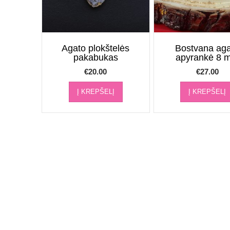
Agato plokštelės
Bostvana ag
pakabukas
apyrankė 8 
€
20.00
€
27.00
Į KREPŠELĮ
Į KREPŠELĮ