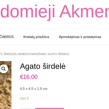
domieji Akme
 ČAKROS
Kristalų priežiūra
Apmokėjimas ir pristatymas
YS, ŠIRDELĖS, AKMENYS MASAŽAMS
/ AGATO ŠIRDELĖ
Agato širdelė
€
16.00
4,5 x 4,5 x 1,5 cm
Liko 3