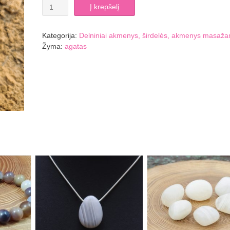
produkto
Į krepšelį
kiekis:
Agato
širdelė
Kategorija:
Delniniai akmenys, širdelės, akmenys masaž
Žyma:
agatas