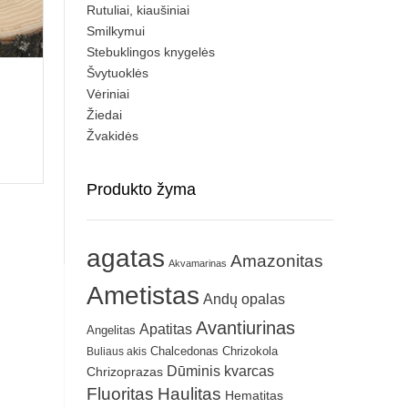
Rutuliai, kiaušiniai
Smilkymui
Stebuklingos knygelės
Švytuoklės
Vėriniai
Žiedai
Žvakidės
Produkto žyma
agatas
Amazonitas
Akvamarinas
Ametistas
Andų opalas
Avantiurinas
Apatitas
Angelitas
Chrizokola
Buliaus akis
Chalcedonas
Dūminis kvarcas
Chrizoprazas
Fluoritas
Haulitas
Hematitas