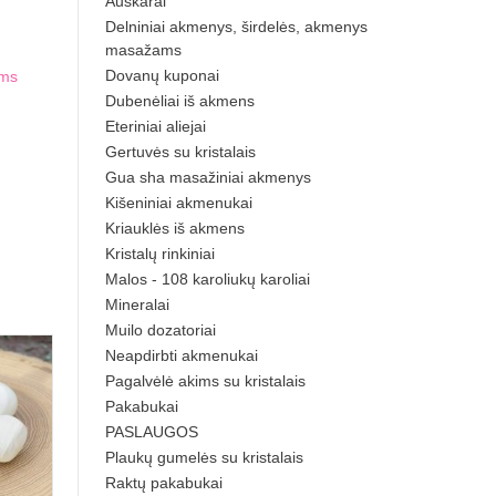
Auskarai
Delniniai akmenys, širdelės, akmenys
masažams
Dovanų kuponai
ams
Dubenėliai iš akmens
Eteriniai aliejai
Gertuvės su kristalais
Gua sha masažiniai akmenys
Kišeniniai akmenukai
Kriauklės iš akmens
Kristalų rinkiniai
Malos - 108 karoliukų karoliai
Mineralai
Muilo dozatoriai
Neapdirbti akmenukai
Pagalvėlė akims su kristalais
Pakabukai
PASLAUGOS
Plaukų gumelės su kristalais
Raktų pakabukai