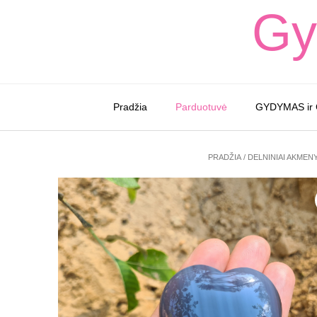
Skip
Gy
to
content
Pradžia
Parduotuvė
GYDYMAS ir
PRADŽIA
/
DELNINIAI AKMEN