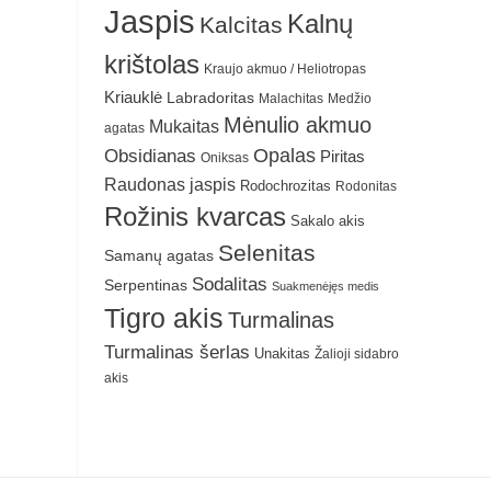
Jaspis
Kalnų
Kalcitas
krištolas
Kraujo akmuo / Heliotropas
Kriauklė
Labradoritas
Malachitas
Medžio
Mėnulio akmuo
Mukaitas
agatas
Obsidianas
Opalas
Piritas
Oniksas
Raudonas jaspis
Rodochrozitas
Rodonitas
Rožinis kvarcas
Sakalo akis
Selenitas
Samanų agatas
Sodalitas
Serpentinas
Suakmenėjęs medis
Tigro akis
Turmalinas
Turmalinas šerlas
Unakitas
Žalioji sidabro
akis