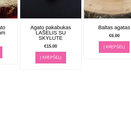
ato
Agato pakabukas
Baltas agatas
mm
LAŠELIS SU
€
6.00
SKYLUTE
€
15.00
Į KREPŠELĮ
Į KREPŠELĮ