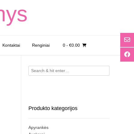
nys
Kontaktai
Renginiai
0
- €0.00
Produkto kategorijos
Apyrankės