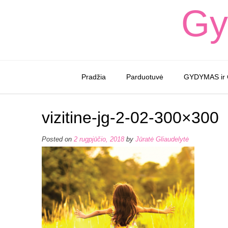
Skip
Gy
to
content
Pradžia
Parduotuvė
GYDYMAS ir
vizitine-jg-2-02-300×300
Posted on
2 rugpjūčio, 2018
by
Jūratė Gliaudelytė