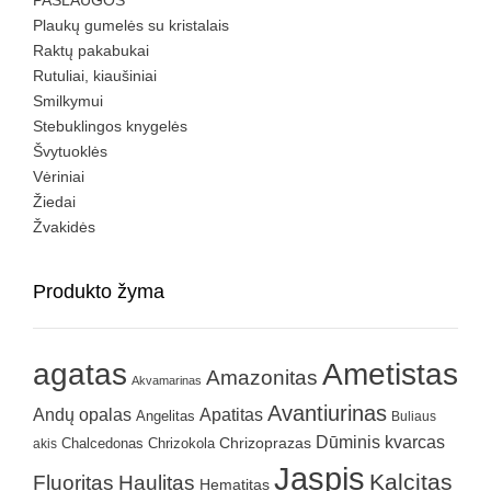
Plaukų gumelės su kristalais
Raktų pakabukai
Rutuliai, kiaušiniai
Smilkymui
Stebuklingos knygelės
Švytuoklės
Vėriniai
Žiedai
Žvakidės
Produkto žyma
agatas
Ametistas
Amazonitas
Akvamarinas
Avantiurinas
Andų opalas
Apatitas
Angelitas
Buliaus
Dūminis kvarcas
Chrizokola
Chrizoprazas
akis
Chalcedonas
Jaspis
Kalcitas
Fluoritas
Haulitas
Hematitas