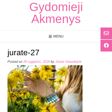
Skip
Gydomieji
to
content
Akmenys
MENU
jurate-27
Posted on
28 rugpjūčio, 2018
by
Jūratė Gliaudelytė