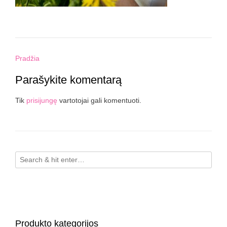
Post
Pradžia
navigation
Parašykite komentarą
Tik
prisijungę
vartotojai gali komentuoti.
Produkto kategorijos