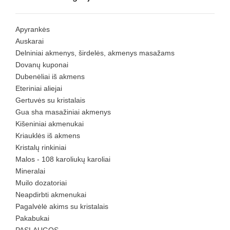
Apyrankės
Auskarai
Delniniai akmenys, širdelės, akmenys masažams
Dovanų kuponai
Dubenėliai iš akmens
Eteriniai aliejai
Gertuvės su kristalais
Gua sha masažiniai akmenys
Kišeniniai akmenukai
Kriauklės iš akmens
Kristalų rinkiniai
Malos - 108 karoliukų karoliai
Mineralai
Muilo dozatoriai
Neapdirbti akmenukai
Pagalvėlė akims su kristalais
Pakabukai
PASLAUGOS