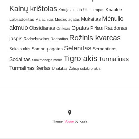
Kalnų krištolas
Kriauklė
Kraujo akmuo / Heliotropas
Mėnulio
Mukaitas
Labradoritas
Malachitas
Medžio agatas
akmuo
Obsidianas
Opalas
Raudonas
Piritas
Oniksas
Rožinis kvarcas
jaspis
Rodochrozitas
Rodonitas
Selenitas
Samanų agatas
Serpentinas
Sakalo akis
Tigro akis
Turmalinas
Sodalitas
Suakmenėjęs medis
Turmalinas šerlas
Unakitas
Žalioji sidabro akis
Theme:
Vogue
by Kaira