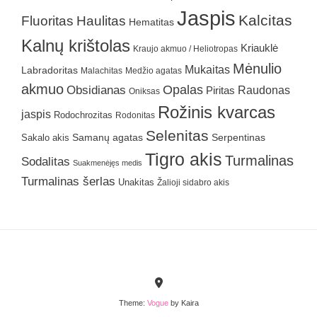
Jaspis
Kalcitas
Fluoritas
Haulitas
Hematitas
Kalnų krištolas
Kriauklė
Kraujo akmuo / Heliotropas
Mėnulio
Mukaitas
Labradoritas
Malachitas
Medžio agatas
akmuo
Obsidianas
Opalas
Raudonas
Piritas
Oniksas
Rožinis kvarcas
jaspis
Rodochrozitas
Rodonitas
Selenitas
Samanų agatas
Serpentinas
Sakalo akis
Tigro akis
Turmalinas
Sodalitas
Suakmenėjęs medis
Turmalinas šerlas
Unakitas
Žalioji sidabro akis
Theme:
Vogue
by Kaira