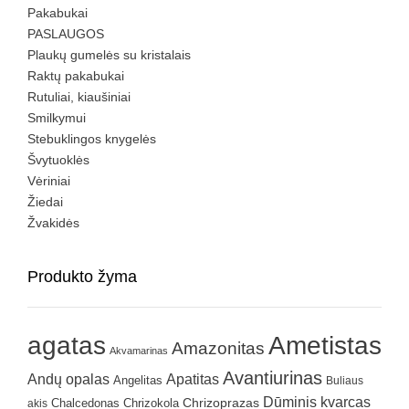
Pakabukai
PASLAUGOS
Plaukų gumelės su kristalais
Raktų pakabukai
Rutuliai, kiaušiniai
Smilkymui
Stebuklingos knygelės
Švytuoklės
Vėriniai
Žiedai
Žvakidės
Produkto žyma
agatas
Ametistas
Amazonitas
Akvamarinas
Avantiurinas
Andų opalas
Apatitas
Angelitas
Buliaus
Dūminis kvarcas
Chrizokola
Chrizoprazas
akis
Chalcedonas