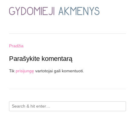
Post
Pradžia
navigation
Parašykite komentarą
Tik
prisijungę
vartotojai gali komentuoti.