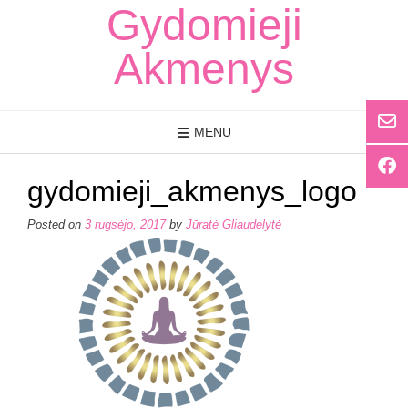
Skip
Gydomieji
to
content
Akmenys
MENU
gydomieji_akmenys_logo
Posted on
3 rugsėjo, 2017
by
Jūratė Gliaudelytė