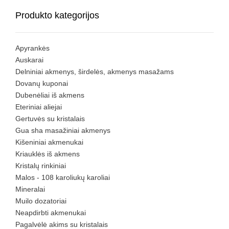
Produkto kategorijos
Apyrankės
Auskarai
Delniniai akmenys, širdelės, akmenys masažams
Dovanų kuponai
Dubenėliai iš akmens
Eteriniai aliejai
Gertuvės su kristalais
Gua sha masažiniai akmenys
Kišeniniai akmenukai
Kriauklės iš akmens
Kristalų rinkiniai
Malos - 108 karoliukų karoliai
Mineralai
Muilo dozatoriai
Neapdirbti akmenukai
Pagalvėlė akims su kristalais