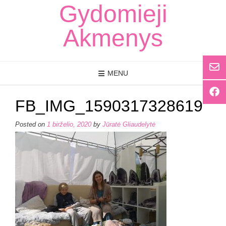
Skip
Gydomieji
to
content
Akmenys
MENU
FB_IMG_1590317328619
Posted on
1 birželio, 2020
by
Jūratė Gliaudelytė