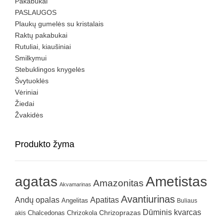
Pakabukai
PASLAUGOS
Plaukų gumelės su kristalais
Raktų pakabukai
Rutuliai, kiaušiniai
Smilkymui
Stebuklingos knygelės
Švytuoklės
Vėriniai
Žiedai
Žvakidės
Produkto žyma
agatas
Ametistas
Amazonitas
Akvamarinas
Avantiurinas
Andų opalas
Apatitas
Angelitas
Buliaus
Dūminis kvarcas
Chrizokola
Chrizoprazas
akis
Chalcedonas