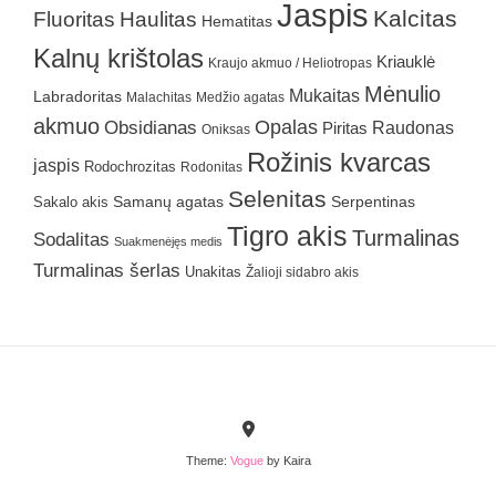
Jaspis
Kalcitas
Fluoritas
Haulitas
Hematitas
Kalnų krištolas
Kriauklė
Kraujo akmuo / Heliotropas
Mėnulio
Mukaitas
Labradoritas
Malachitas
Medžio agatas
akmuo
Obsidianas
Opalas
Raudonas
Piritas
Oniksas
Rožinis kvarcas
jaspis
Rodochrozitas
Rodonitas
Selenitas
Samanų agatas
Serpentinas
Sakalo akis
Tigro akis
Turmalinas
Sodalitas
Suakmenėjęs medis
Turmalinas šerlas
Unakitas
Žalioji sidabro akis
Theme:
Vogue
by Kaira