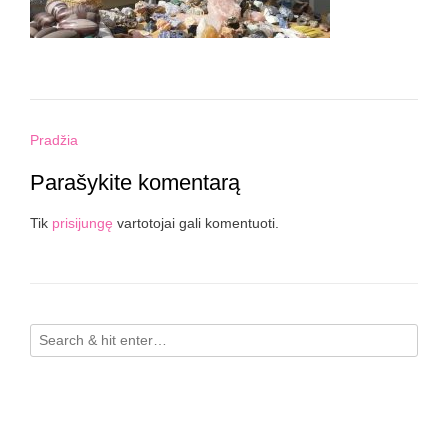
Post
Pradžia
navigation
Parašykite komentarą
Tik
prisijungę
vartotojai gali komentuoti.