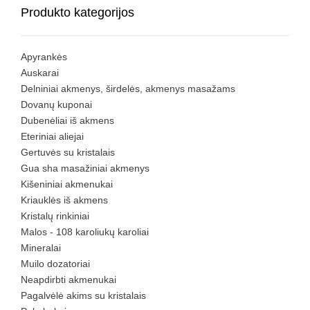
Produkto kategorijos
Apyrankės
Auskarai
Delniniai akmenys, širdelės, akmenys masažams
Dovanų kuponai
Dubenėliai iš akmens
Eteriniai aliejai
Gertuvės su kristalais
Gua sha masažiniai akmenys
Kišeniniai akmenukai
Kriauklės iš akmens
Kristalų rinkiniai
Malos - 108 karoliukų karoliai
Mineralai
Muilo dozatoriai
Neapdirbti akmenukai
Pagalvėlė akims su kristalais