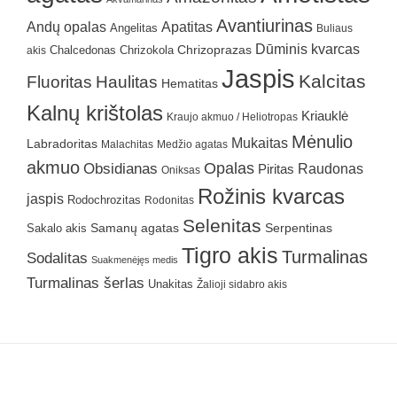
Avantiurinas
Andų opalas
Apatitas
Angelitas
Buliaus
Dūminis kvarcas
Chrizokola
Chrizoprazas
akis
Chalcedonas
Jaspis
Kalcitas
Fluoritas
Haulitas
Hematitas
Kalnų krištolas
Kriauklė
Kraujo akmuo / Heliotropas
Mėnulio
Mukaitas
Labradoritas
Malachitas
Medžio agatas
akmuo
Obsidianas
Opalas
Raudonas
Piritas
Oniksas
Rožinis kvarcas
jaspis
Rodochrozitas
Rodonitas
Selenitas
Samanų agatas
Serpentinas
Sakalo akis
Tigro akis
Turmalinas
Sodalitas
Suakmenėjęs medis
Turmalinas šerlas
Unakitas
Žalioji sidabro akis