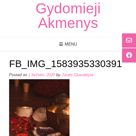
Skip
Gydomieji
to
content
Akmenys
MENU
FB_IMG_1583935330391
Posted on
1 birželio, 2020
by
Jūratė Gliaudelytė