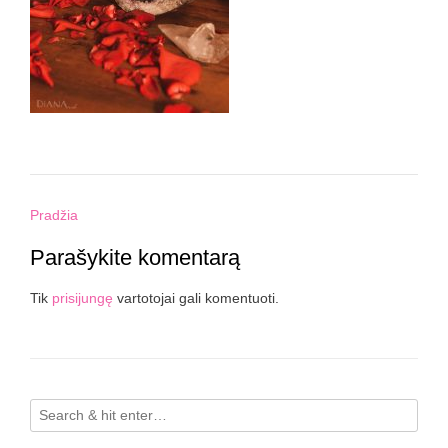
Post
Pradžia
navigation
Parašykite komentarą
Tik
prisijungę
vartotojai gali komentuoti.