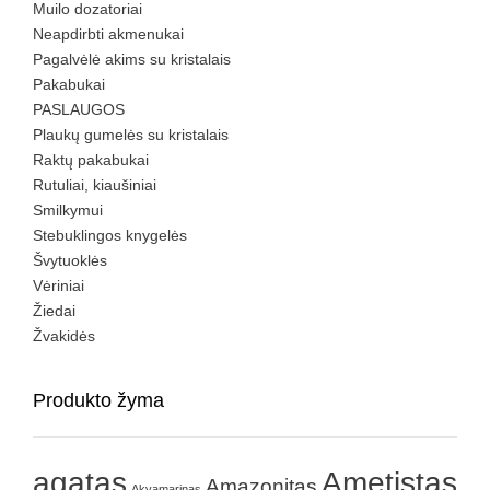
Muilo dozatoriai
Neapdirbti akmenukai
Pagalvėlė akims su kristalais
Pakabukai
PASLAUGOS
Plaukų gumelės su kristalais
Raktų pakabukai
Rutuliai, kiaušiniai
Smilkymui
Stebuklingos knygelės
Švytuoklės
Vėriniai
Žiedai
Žvakidės
Produkto žyma
agatas
Ametistas
Amazonitas
Akvamarinas