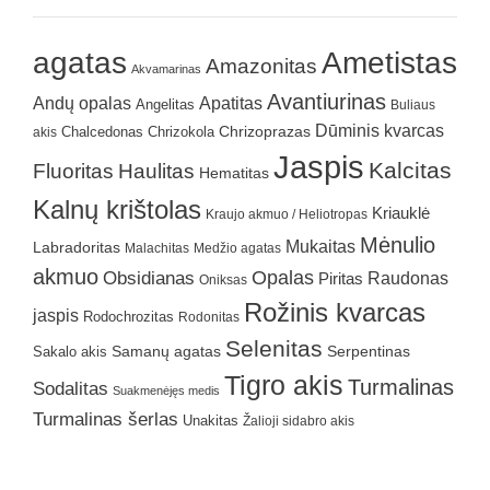
agatas
Ametistas
Amazonitas
Akvamarinas
Avantiurinas
Andų opalas
Apatitas
Angelitas
Buliaus
Dūminis kvarcas
Chrizokola
Chrizoprazas
akis
Chalcedonas
Jaspis
Kalcitas
Fluoritas
Haulitas
Hematitas
Kalnų krištolas
Kriauklė
Kraujo akmuo / Heliotropas
Mėnulio
Mukaitas
Labradoritas
Malachitas
Medžio agatas
akmuo
Obsidianas
Opalas
Raudonas
Piritas
Oniksas
Rožinis kvarcas
jaspis
Rodochrozitas
Rodonitas
Selenitas
Samanų agatas
Serpentinas
Sakalo akis
Tigro akis
Turmalinas
Sodalitas
Suakmenėjęs medis
Turmalinas šerlas
Unakitas
Žalioji sidabro akis