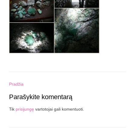
Post
Pradžia
navigation
Parašykite komentarą
Tik
prisijungę
vartotojai gali komentuoti.