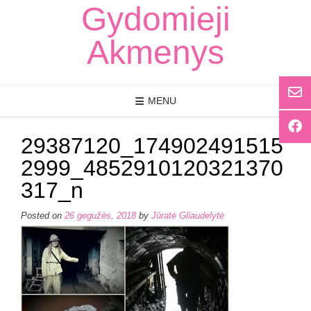
Skip
Gydomieji
to
content
Akmenys
MENU
29387120_174902491515
2999_4852910120321370
317_n
Posted on
26 gegužės, 2018
by
Jūratė Gliaudelytė