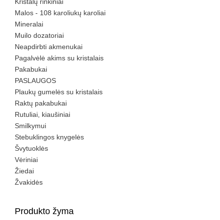
Kristalų rinkiniai
Malos - 108 karoliukų karoliai
Mineralai
Muilo dozatoriai
Neapdirbti akmenukai
Pagalvėlė akims su kristalais
Pakabukai
PASLAUGOS
Plaukų gumelės su kristalais
Raktų pakabukai
Rutuliai, kiaušiniai
Smilkymui
Stebuklingos knygelės
Švytuoklės
Vėriniai
Žiedai
Žvakidės
Produkto žyma