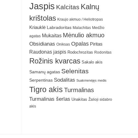
Jaspis
Kalnų
Kalcitas
krištolas
Kraujo akmuo / Heliotropas
Kriauklė
Labradoritas
Malachitas
Medžio
Mėnulio akmuo
Mukaitas
agatas
Obsidianas
Opalas
Piritas
Oniksas
Raudonas jaspis
Rodochrozitas
Rodonitas
Rožinis kvarcas
Sakalo akis
Selenitas
Samanų agatas
Sodalitas
Serpentinas
Suakmenėjęs medis
Tigro akis
Turmalinas
Turmalinas šerlas
Unakitas
Žalioji sidabro
akis