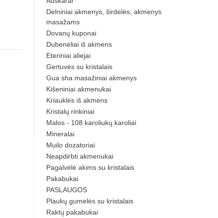
Auskarai
Delniniai akmenys, širdelės, akmenys
masažams
Dovanų kuponai
Dubenėliai iš akmens
Eteriniai aliejai
Gertuvės su kristalais
Gua sha masažiniai akmenys
Kišeniniai akmenukai
Kriauklės iš akmens
Kristalų rinkiniai
Malos - 108 karoliukų karoliai
Mineralai
Muilo dozatoriai
Neapdirbti akmenukai
Pagalvėlė akims su kristalais
Pakabukai
PASLAUGOS
Plaukų gumelės su kristalais
Raktų pakabukai