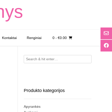
nys
Kontaktai
Renginiai
0
- €0.00
Produkto kategorijos
Apyrankės