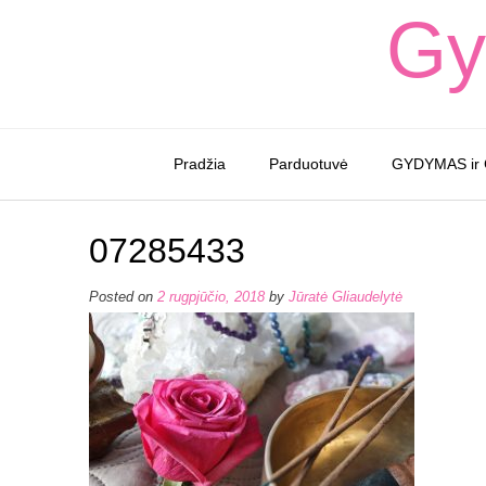
Skip
Gy
to
content
Pradžia
Parduotuvė
GYDYMAS ir
07285433
Posted on
2 rugpjūčio, 2018
by
Jūratė Gliaudelytė