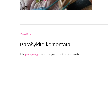
Post
Pradžia
navigation
Parašykite komentarą
Tik
prisijungę
vartotojai gali komentuoti.