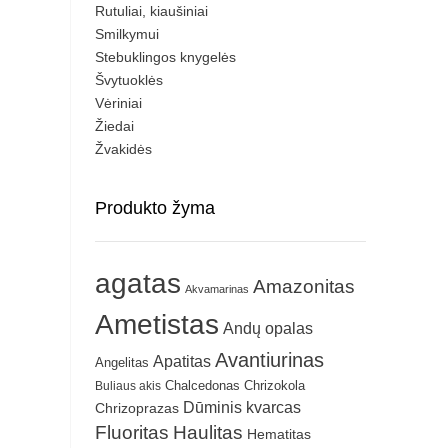
Rutuliai, kiaušiniai
Smilkymui
Stebuklingos knygelės
Švytuoklės
Vėriniai
Žiedai
Žvakidės
Produkto žyma
agatas
Amazonitas
Akvamarinas
Ametistas
Andų opalas
Avantiurinas
Apatitas
Angelitas
Chrizokola
Buliaus akis
Chalcedonas
Dūminis kvarcas
Chrizoprazas
Fluoritas
Haulitas
Hematitas