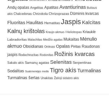
Avantiurinas
Andų opalas
Apatitas
Angelitas
Buliaus
Dūminis kvarcas
Chrizokola
Chrizoprazas
akis
Chalcedonas
Jaspis
Kalcitas
Fluoritas
Haulitas
Hematitas
Kalnų krištolas
Kriauklė
Kraujo akmuo / Heliotropas
Mėnulio
Mukaitas
Labradoritas
Malachitas
Medžio agatas
akmuo
Obsidianas
Opalas
Raudonas
Piritas
Oniksas
Rožinis kvarcas
jaspis
Rodochrozitas
Rodonitas
Selenitas
Samanų agatas
Serpentinas
Sakalo akis
Tigro akis
Turmalinas
Sodalitas
Suakmenėjęs medis
Turmalinas šerlas
Unakitas
Žalioji sidabro akis