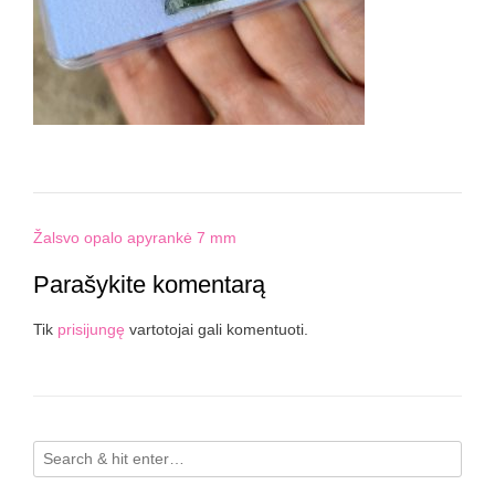
Post
Žalsvo opalo apyrankė 7 mm
navigation
Parašykite komentarą
Tik
prisijungę
vartotojai gali komentuoti.