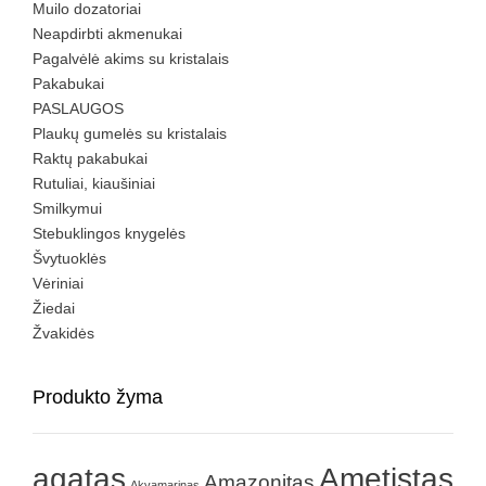
Muilo dozatoriai
Neapdirbti akmenukai
Pagalvėlė akims su kristalais
Pakabukai
PASLAUGOS
Plaukų gumelės su kristalais
Raktų pakabukai
Rutuliai, kiaušiniai
Smilkymui
Stebuklingos knygelės
Švytuoklės
Vėriniai
Žiedai
Žvakidės
Produkto žyma
agatas
Ametistas
Amazonitas
Akvamarinas