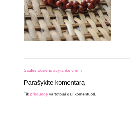
Post
Saulės akmens apyrankė 8 mm
navigation
Parašykite komentarą
Tik
prisijungę
vartotojai gali komentuoti.