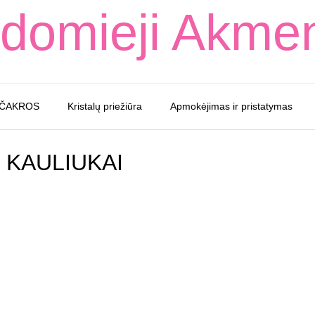
domieji Akme
 ČAKROS
Kristalų priežiūra
Apmokėjimas ir pristatymas
e KAULIUKAI