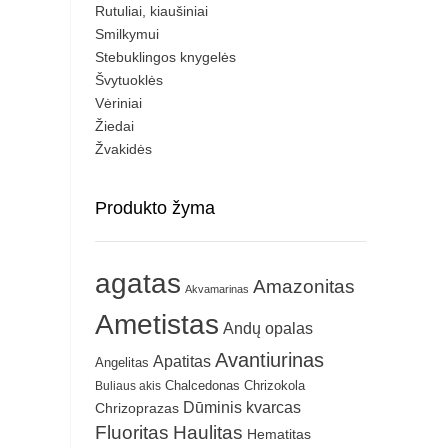
Rutuliai, kiaušiniai
Smilkymui
Stebuklingos knygelės
Švytuoklės
Vėriniai
Žiedai
Žvakidės
Produkto žyma
agatas
Amazonitas
Akvamarinas
Ametistas
Andų opalas
Avantiurinas
Apatitas
Angelitas
Chrizokola
Buliaus akis
Chalcedonas
Dūminis kvarcas
Chrizoprazas
Fluoritas
Haulitas
Hematitas