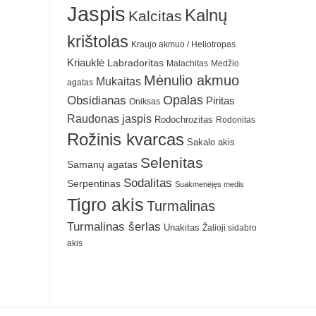
Jaspis
Kalnų
Kalcitas
krištolas
Kraujo akmuo / Heliotropas
Kriauklė
Labradoritas
Malachitas
Medžio
Mėnulio akmuo
Mukaitas
agatas
Obsidianas
Opalas
Piritas
Oniksas
Raudonas jaspis
Rodochrozitas
Rodonitas
Rožinis kvarcas
Sakalo akis
Selenitas
Samanų agatas
Sodalitas
Serpentinas
Suakmenėjęs medis
Tigro akis
Turmalinas
Turmalinas šerlas
Unakitas
Žalioji sidabro
akis