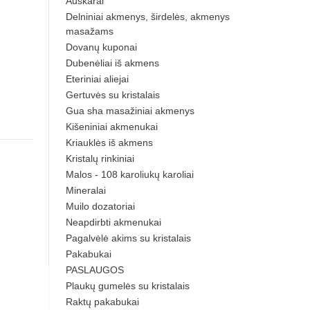
Auskarai
Delniniai akmenys, širdelės, akmenys
masažams
Dovanų kuponai
Dubenėliai iš akmens
Eteriniai aliejai
Gertuvės su kristalais
Gua sha masažiniai akmenys
Kišeniniai akmenukai
Kriauklės iš akmens
Kristalų rinkiniai
Malos - 108 karoliukų karoliai
Mineralai
Muilo dozatoriai
Neapdirbti akmenukai
Pagalvėlė akims su kristalais
Pakabukai
PASLAUGOS
Plaukų gumelės su kristalais
Raktų pakabukai