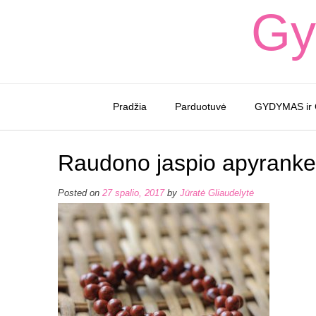
Skip
Gy
to
content
Pradžia
Parduotuvė
GYDYMAS ir
Raudono jaspio apyrank
Posted on
27 spalio, 2017
by
Jūratė Gliaudelytė