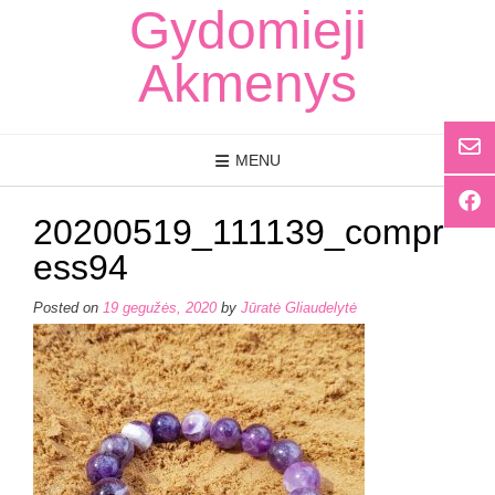
Skip
Gydomieji
to
content
Akmenys
MENU
20200519_111139_compr
ess94
Posted on
19 gegužės, 2020
by
Jūratė Gliaudelytė