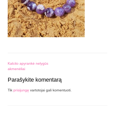
Post
Kalcito apyrankė nelygūs
navigation
akmenėliai
Parašykite komentarą
Tik
prisijungę
vartotojai gali komentuoti.