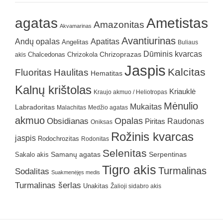
agatas
Ametistas
Amazonitas
Akvamarinas
Avantiurinas
Andų opalas
Apatitas
Angelitas
Buliaus
Dūminis kvarcas
Chrizokola
Chrizoprazas
akis
Chalcedonas
Jaspis
Kalcitas
Fluoritas
Haulitas
Hematitas
Kalnų krištolas
Kriauklė
Kraujo akmuo / Heliotropas
Mėnulio
Mukaitas
Labradoritas
Malachitas
Medžio agatas
akmuo
Obsidianas
Opalas
Raudonas
Piritas
Oniksas
Rožinis kvarcas
jaspis
Rodochrozitas
Rodonitas
Selenitas
Samanų agatas
Serpentinas
Sakalo akis
Tigro akis
Turmalinas
Sodalitas
Suakmenėjęs medis
Turmalinas šerlas
Unakitas
Žalioji sidabro akis