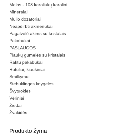
Malos - 108 karoliukų karoliai
Mineralai
Muilo dozatoriai
Neapdirbti akmenukai
Pagalvėlė akims su kristalais
Pakabukai
PASLAUGOS
Plaukų gumelės su kristalais
Raktų pakabukai
Rutuliai, kiaušiniai
Smilkymui
Stebuklingos knygelės
Švytuoklės
Vėriniai
Žiedai
Žvakidės
Produkto žyma