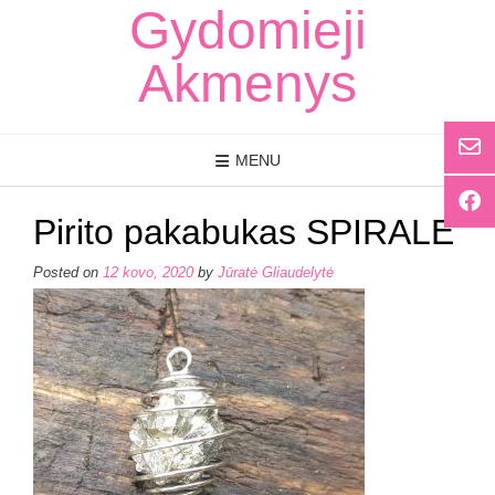
Skip
Gydomieji
to
content
Akmenys
MENU
Pirito pakabukas SPIRALE
Posted on
12 kovo, 2020
by
Jūratė Gliaudelytė