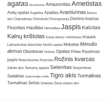
agatas
Ametistas
Amazonitas
Akvamarinas
Avantiurinas
Andų opalas
Apatitas
Angelitas
Buliaus
Dūminis kvarcas
Chrizokola
Chrizoprazas
akis
Chalcedonas
Jaspis
Kalcitas
Fluoritas
Haulitas
Hematitas
Kalnų krištolas
Kriauklė
Kraujo akmuo / Heliotropas
Mėnulio
Mukaitas
Labradoritas
Malachitas
Medžio agatas
akmuo
Obsidianas
Opalas
Raudonas
Piritas
Oniksas
Rožinis kvarcas
jaspis
Rodochrozitas
Rodonitas
Selenitas
Samanų agatas
Serpentinas
Sakalo akis
Tigro akis
Turmalinas
Sodalitas
Suakmenėjęs medis
Turmalinas šerlas
Unakitas
Žalioji sidabro akis