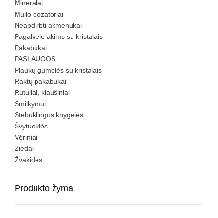
Mineralai
Muilo dozatoriai
Neapdirbti akmenukai
Pagalvėlė akims su kristalais
Pakabukai
PASLAUGOS
Plaukų gumelės su kristalais
Raktų pakabukai
Rutuliai, kiaušiniai
Smilkymui
Stebuklingos knygelės
Švytuoklės
Vėriniai
Žiedai
Žvakidės
Produkto žyma