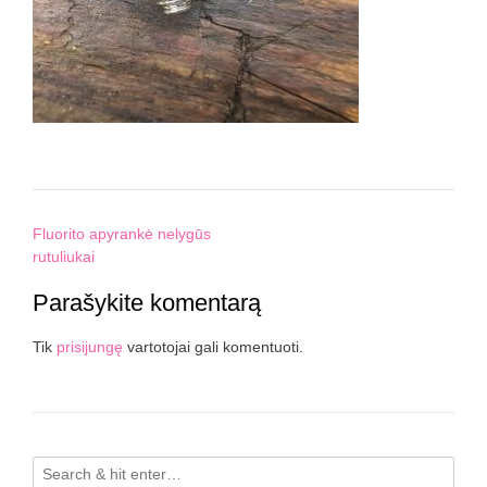
Post
Fluorito apyrankė nelygūs
navigation
rutuliukai
Parašykite komentarą
Tik
prisijungę
vartotojai gali komentuoti.