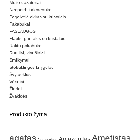
Muilo dozatoriai
Neapdirbti akmenukai
Pagalvėlė akims su kristalais
Pakabukai
PASLAUGOS
Plaukų gumelės su kristalais
Raktų pakabukai
Rutuliai, kiaušiniai
Smilkymui
Stebuklingos knygelės
Švytuoklės
Vėriniai
Žiedai
Žvakidės
Produkto žyma
agatas
Ametistas
Amazonitas
Akvamarinas