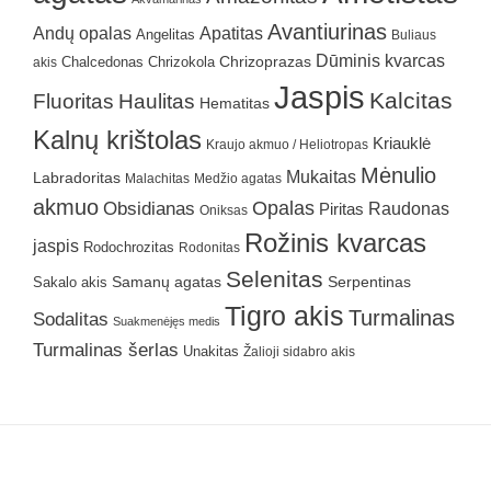
Avantiurinas
Andų opalas
Apatitas
Angelitas
Buliaus
Dūminis kvarcas
Chrizokola
Chrizoprazas
akis
Chalcedonas
Jaspis
Kalcitas
Fluoritas
Haulitas
Hematitas
Kalnų krištolas
Kriauklė
Kraujo akmuo / Heliotropas
Mėnulio
Mukaitas
Labradoritas
Malachitas
Medžio agatas
akmuo
Obsidianas
Opalas
Raudonas
Piritas
Oniksas
Rožinis kvarcas
jaspis
Rodochrozitas
Rodonitas
Selenitas
Samanų agatas
Serpentinas
Sakalo akis
Tigro akis
Turmalinas
Sodalitas
Suakmenėjęs medis
Turmalinas šerlas
Unakitas
Žalioji sidabro akis