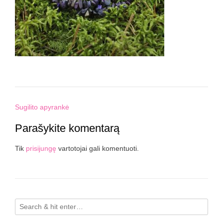
Post
Sugilito apyrankė
navigation
Parašykite komentarą
Tik
prisijungę
vartotojai gali komentuoti.