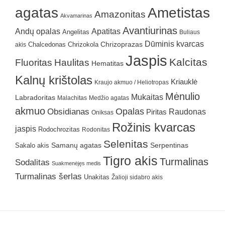
agatas
Ametistas
Amazonitas
Akvamarinas
Avantiurinas
Andų opalas
Apatitas
Angelitas
Buliaus
Dūminis kvarcas
Chrizokola
Chrizoprazas
akis
Chalcedonas
Jaspis
Kalcitas
Fluoritas
Haulitas
Hematitas
Kalnų krištolas
Kriauklė
Kraujo akmuo / Heliotropas
Mėnulio
Mukaitas
Labradoritas
Malachitas
Medžio agatas
akmuo
Obsidianas
Opalas
Raudonas
Piritas
Oniksas
Rožinis kvarcas
jaspis
Rodochrozitas
Rodonitas
Selenitas
Samanų agatas
Serpentinas
Sakalo akis
Tigro akis
Turmalinas
Sodalitas
Suakmenėjęs medis
Turmalinas šerlas
Unakitas
Žalioji sidabro akis