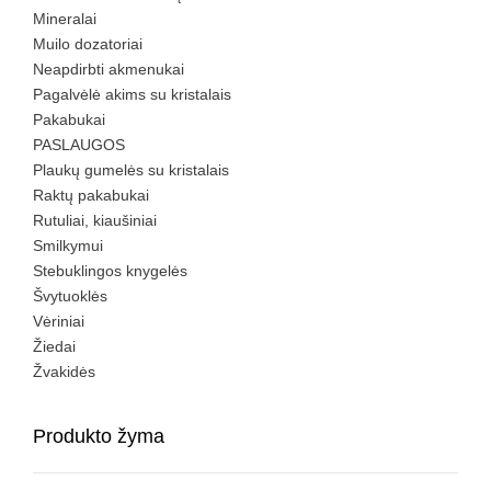
Mineralai
Muilo dozatoriai
Neapdirbti akmenukai
Pagalvėlė akims su kristalais
Pakabukai
PASLAUGOS
Plaukų gumelės su kristalais
Raktų pakabukai
Rutuliai, kiaušiniai
Smilkymui
Stebuklingos knygelės
Švytuoklės
Vėriniai
Žiedai
Žvakidės
Produkto žyma