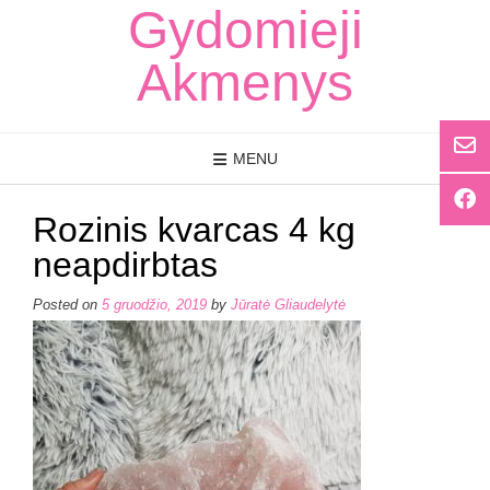
Skip
Gydomieji
to
content
Akmenys
MENU
Rozinis kvarcas 4 kg
neapdirbtas
Posted on
5 gruodžio, 2019
by
Jūratė Gliaudelytė