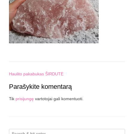
Post
Haulito pakabukas ŠIRDUTĖ
navigation
Parašykite komentarą
Tik
prisijungę
vartotojai gali komentuoti.