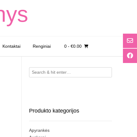
nys
Kontaktai
Renginiai
0
- €0.00
Produkto kategorijos
Apyrankės