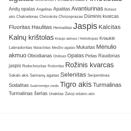
Avantiurinas
Andų opalas
Apatitas
Angelitas
Buliaus
Dūminis kvarcas
Chrizokola
Chrizoprazas
akis
Chalcedonas
Jaspis
Kalcitas
Fluoritas
Haulitas
Hematitas
Kalnų krištolas
Kriauklė
Kraujo akmuo / Heliotropas
Mėnulio
Mukaitas
Labradoritas
Malachitas
Medžio agatas
akmuo
Obsidianas
Opalas
Raudonas
Piritas
Oniksas
Rožinis kvarcas
jaspis
Rodochrozitas
Rodonitas
Selenitas
Samanų agatas
Serpentinas
Sakalo akis
Tigro akis
Turmalinas
Sodalitas
Suakmenėjęs medis
Turmalinas šerlas
Unakitas
Žalioji sidabro akis