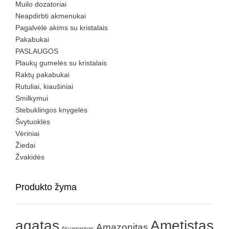
Muilo dozatoriai
Neapdirbti akmenukai
Pagalvėlė akims su kristalais
Pakabukai
PASLAUGOS
Plaukų gumelės su kristalais
Raktų pakabukai
Rutuliai, kiaušiniai
Smilkymui
Stebuklingos knygelės
Švytuoklės
Vėriniai
Žiedai
Žvakidės
Produkto žyma
agatas
Ametistas
Amazonitas
Akvamarinas