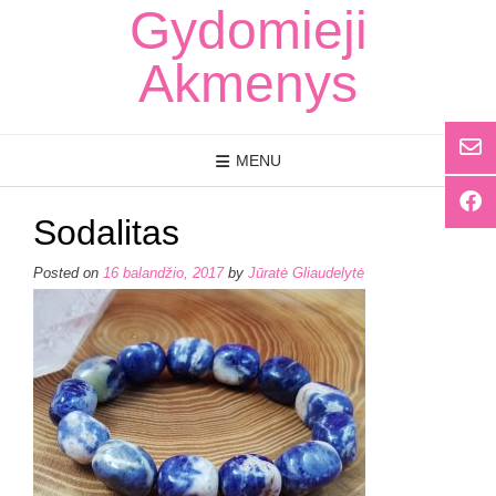
Skip
Gydomieji
to
content
Akmenys
MENU
Sodalitas
Posted on
16 balandžio, 2017
by
Jūratė Gliaudelytė