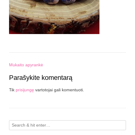
Post
Mukaito apyrankė
navigation
Parašykite komentarą
Tik
prisijungę
vartotojai gali komentuoti.