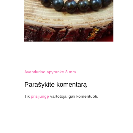
Post
Avantiurino apyrankė 8 mm
navigation
Parašykite komentarą
Tik
prisijungę
vartotojai gali komentuoti.