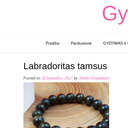
Skip
Gy
to
content
Pradžia
Parduotuvė
GYDYMAS ir
Labradoritas tamsus
Posted on
16 balandžio, 2017
by
Jūratė Gliaudelytė