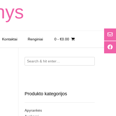
nys
Kontaktai
Renginiai
0
- €0.00
Produkto kategorijos
Apyrankės