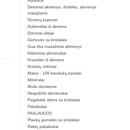
Auskarai
Delniniai akmenys, širdelės, akmenys
masažams
Dovanų kuponai
Dubenėliai iš akmens
Eteriniai aliejai
Gertuvės su kristalais
Gua sha masažiniai akmenys
Kišeniniai akmenukai
Kriauklės iš akmens
Kristalų rinkiniai
Malos - 108 karoliukų karoliai
Mineralai
Muilo dozatoriai
Neapdirbti akmenukai
Pagalvėlė akims su kristalais
Pakabukai
PASLAUGOS
Plaukų gumelės su kristalais
Raktų pakabukai