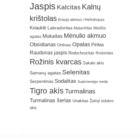
Jaspis
Kalnų
Kalcitas
krištolas
Kraujo akmuo / Heliotropas
Kriauklė
Labradoritas
Malachitas
Medžio
Mėnulio akmuo
Mukaitas
agatas
Obsidianas
Opalas
Piritas
Oniksas
Raudonas jaspis
Rodochrozitas
Rodonitas
Rožinis kvarcas
Sakalo akis
Selenitas
Samanų agatas
Sodalitas
Serpentinas
Suakmenėjęs medis
Tigro akis
Turmalinas
Turmalinas šerlas
Unakitas
Žalioji sidabro
akis