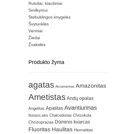
Rutuliai, kiaušiniai
Smilkymui
Stebuklingos knygelės
Švytuoklės
Vėriniai
Žiedai
Žvakidės
Produkto žyma
agatas
Amazonitas
Akvamarinas
Ametistas
Andų opalas
Avantiurinas
Apatitas
Angelitas
Chrizokola
Buliaus akis
Chalcedonas
Dūminis kvarcas
Chrizoprazas
Fluoritas
Haulitas
Hematitas