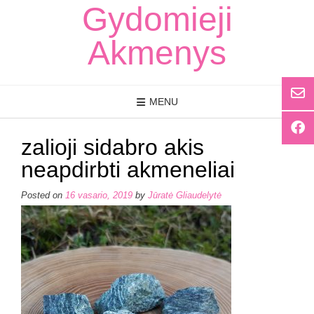
Skip
Gydomieji
to
content
Akmenys
MENU
zalioji sidabro akis
neapdirbti akmeneliai
Posted on
16 vasario, 2019
by
Jūratė Gliaudelytė