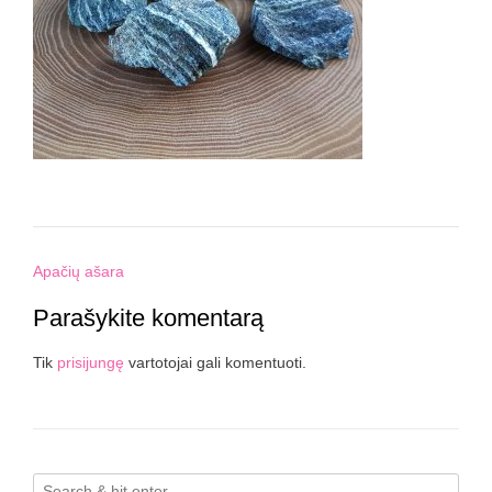
Post
Apačių ašara
navigation
Parašykite komentarą
Tik
prisijungę
vartotojai gali komentuoti.