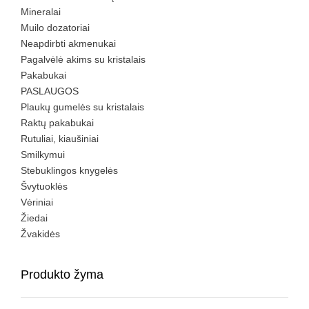
Mineralai
Muilo dozatoriai
Neapdirbti akmenukai
Pagalvėlė akims su kristalais
Pakabukai
PASLAUGOS
Plaukų gumelės su kristalais
Raktų pakabukai
Rutuliai, kiaušiniai
Smilkymui
Stebuklingos knygelės
Švytuoklės
Vėriniai
Žiedai
Žvakidės
Produkto žyma