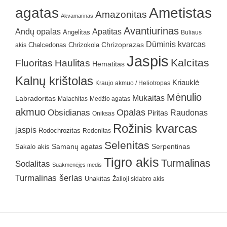
agatas
Ametistas
Amazonitas
Akvamarinas
Avantiurinas
Andų opalas
Apatitas
Angelitas
Buliaus
Dūminis kvarcas
Chrizokola
Chrizoprazas
akis
Chalcedonas
Jaspis
Kalcitas
Fluoritas
Haulitas
Hematitas
Kalnų krištolas
Kriauklė
Kraujo akmuo / Heliotropas
Mėnulio
Mukaitas
Labradoritas
Malachitas
Medžio agatas
akmuo
Obsidianas
Opalas
Raudonas
Piritas
Oniksas
Rožinis kvarcas
jaspis
Rodochrozitas
Rodonitas
Selenitas
Samanų agatas
Serpentinas
Sakalo akis
Tigro akis
Turmalinas
Sodalitas
Suakmenėjęs medis
Turmalinas šerlas
Unakitas
Žalioji sidabro akis