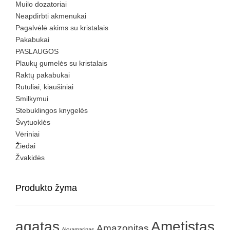
Muilo dozatoriai
Neapdirbti akmenukai
Pagalvėlė akims su kristalais
Pakabukai
PASLAUGOS
Plaukų gumelės su kristalais
Raktų pakabukai
Rutuliai, kiaušiniai
Smilkymui
Stebuklingos knygelės
Švytuoklės
Vėriniai
Žiedai
Žvakidės
Produkto žyma
agatas
Ametistas
Amazonitas
Akvamarinas