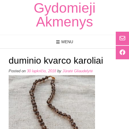
Skip
Gydomieji
to
content
Akmenys
MENU
duminio kvarco karoliai
Posted on
30 lapkričio, 2018
by
Jūratė Gliaudelytė