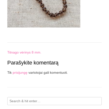
Post
Titnago vėrinys 8 mm.
navigation
Parašykite komentarą
Tik
prisijungę
vartotojai gali komentuoti.