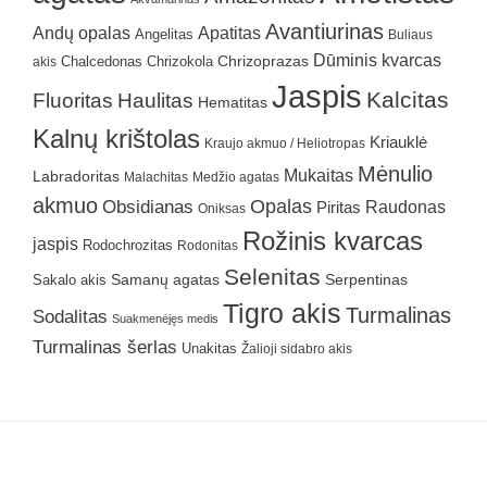
Avantiurinas
Andų opalas
Apatitas
Angelitas
Buliaus
Dūminis kvarcas
Chrizokola
Chrizoprazas
akis
Chalcedonas
Jaspis
Kalcitas
Fluoritas
Haulitas
Hematitas
Kalnų krištolas
Kriauklė
Kraujo akmuo / Heliotropas
Mėnulio
Mukaitas
Labradoritas
Malachitas
Medžio agatas
akmuo
Obsidianas
Opalas
Raudonas
Piritas
Oniksas
Rožinis kvarcas
jaspis
Rodochrozitas
Rodonitas
Selenitas
Samanų agatas
Serpentinas
Sakalo akis
Tigro akis
Turmalinas
Sodalitas
Suakmenėjęs medis
Turmalinas šerlas
Unakitas
Žalioji sidabro akis