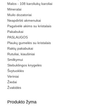
Malos - 108 karoliukų karoliai
Mineralai
Muilo dozatoriai
Neapdirbti akmenukai
Pagalvėlė akims su kristalais
Pakabukai
PASLAUGOS
Plaukų gumelės su kristalais
Raktų pakabukai
Rutuliai, kiaušiniai
Smilkymui
Stebuklingos knygelės
Švytuoklės
Vėriniai
Žiedai
Žvakidės
Produkto žyma