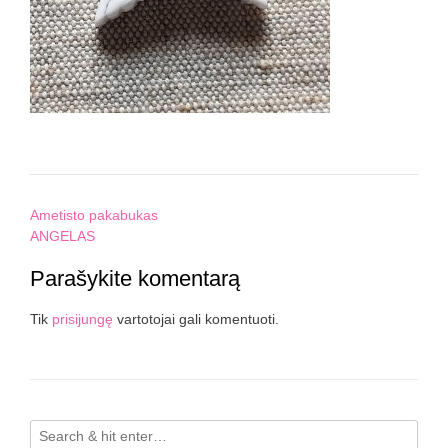
Post
Ametisto pakabukas
navigation
ANGELAS
Parašykite komentarą
Tik
prisijungę
vartotojai gali komentuoti.