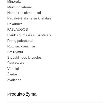
Mineralai
Muilo dozatoriai
Neapdirbti akmenukai
Pagalvėlė akims su kristalais
Pakabukai
PASLAUGOS
Plaukų gumelės su kristalais
Raktų pakabukai
Rutuliai, kiaušiniai
Smilkymui
Stebuklingos knygelės
Švytuoklės
Vėriniai
Žiedai
Žvakidės
Produkto žyma