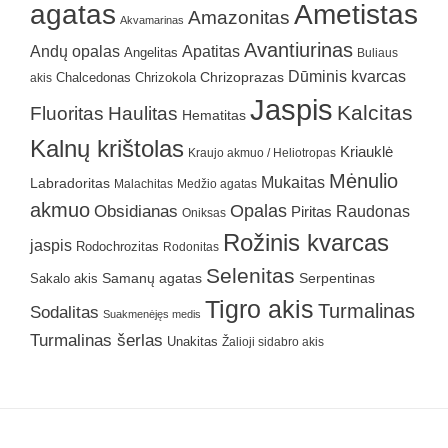
agatas
Ametistas
Amazonitas
Akvamarinas
Avantiurinas
Andų opalas
Apatitas
Angelitas
Buliaus
Dūminis kvarcas
Chrizokola
Chrizoprazas
akis
Chalcedonas
Jaspis
Kalcitas
Fluoritas
Haulitas
Hematitas
Kalnų krištolas
Kriauklė
Kraujo akmuo / Heliotropas
Mėnulio
Mukaitas
Labradoritas
Malachitas
Medžio agatas
akmuo
Obsidianas
Opalas
Raudonas
Piritas
Oniksas
Rožinis kvarcas
jaspis
Rodochrozitas
Rodonitas
Selenitas
Samanų agatas
Serpentinas
Sakalo akis
Tigro akis
Turmalinas
Sodalitas
Suakmenėjęs medis
Turmalinas šerlas
Unakitas
Žalioji sidabro akis