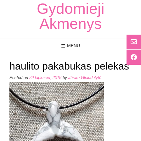
Skip
Gydomieji
to
content
Akmenys
MENU
haulito pakabukas pelekas
Posted on
29 lapkričio, 2018
by
Jūratė Gliaudelytė