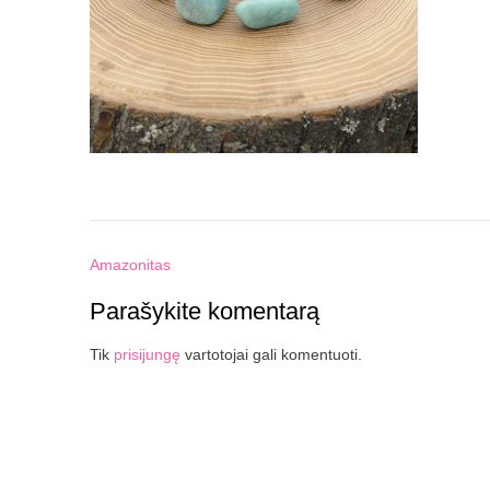
Post
Amazonitas
navigation
Parašykite komentarą
Tik
prisijungę
vartotojai gali komentuoti.