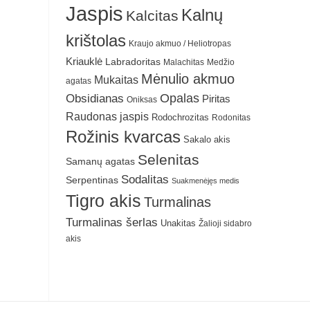
Jaspis
Kalnų
Kalcitas
krištolas
Kraujo akmuo / Heliotropas
Kriauklė
Labradoritas
Malachitas
Medžio
Mėnulio akmuo
Mukaitas
agatas
Obsidianas
Opalas
Piritas
Oniksas
Raudonas jaspis
Rodochrozitas
Rodonitas
Rožinis kvarcas
Sakalo akis
Selenitas
Samanų agatas
Sodalitas
Serpentinas
Suakmenėjęs medis
Tigro akis
Turmalinas
Turmalinas šerlas
Unakitas
Žalioji sidabro
akis