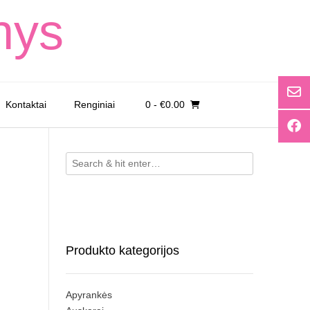
nys
Kontaktai
Renginiai
0
- €0.00
Produkto kategorijos
Apyrankės