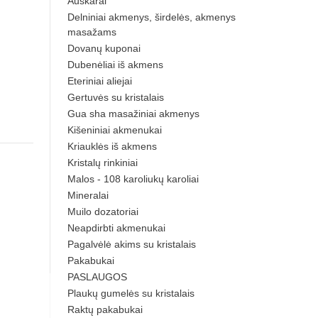
Auskarai
Delniniai akmenys, širdelės, akmenys
masažams
Dovanų kuponai
Dubenėliai iš akmens
Eteriniai aliejai
Gertuvės su kristalais
Gua sha masažiniai akmenys
Kišeniniai akmenukai
Kriauklės iš akmens
Kristalų rinkiniai
Malos - 108 karoliukų karoliai
Mineralai
Muilo dozatoriai
Neapdirbti akmenukai
Pagalvėlė akims su kristalais
Pakabukai
PASLAUGOS
Plaukų gumelės su kristalais
Raktų pakabukai