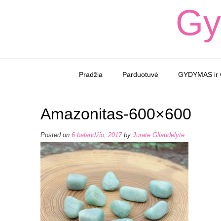
Skip
Gy
to
content
Pradžia
Parduotuvė
GYDYMAS ir
Amazonitas-600×600
Posted on
6 balandžio, 2017
by
Jūratė Gliaudelytė