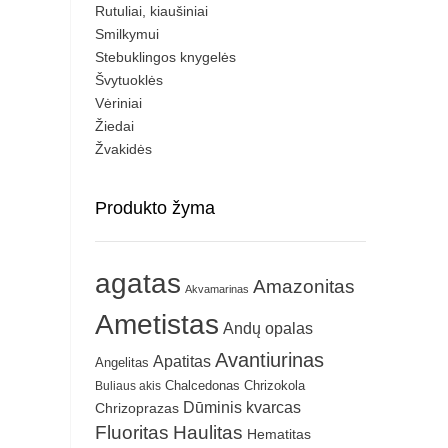
Rutuliai, kiaušiniai
Smilkymui
Stebuklingos knygelės
Švytuoklės
Vėriniai
Žiedai
Žvakidės
Produkto žyma
agatas
Amazonitas
Akvamarinas
Ametistas
Andų opalas
Avantiurinas
Apatitas
Angelitas
Chrizokola
Buliaus akis
Chalcedonas
Dūminis kvarcas
Chrizoprazas
Fluoritas
Haulitas
Hematitas