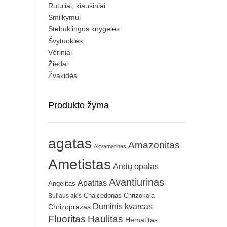
Rutuliai, kiaušiniai
Smilkymui
Stebuklingos knygelės
Švytuoklės
Vėriniai
Žiedai
Žvakidės
Produkto žyma
agatas
Amazonitas
Akvamarinas
Ametistas
Andų opalas
Avantiurinas
Apatitas
Angelitas
Chrizokola
Buliaus akis
Chalcedonas
Dūminis kvarcas
Chrizoprazas
Fluoritas
Haulitas
Hematitas