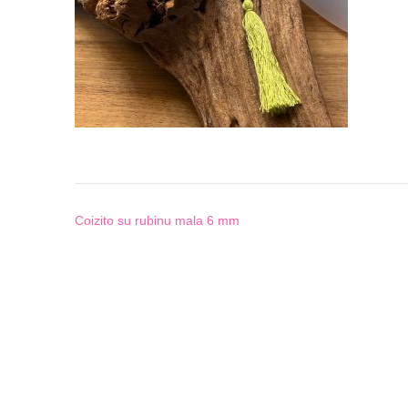
Post
Coizito su rubinu mala 6 mm
navigation