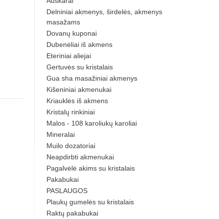
Auskarai
Delniniai akmenys, širdelės, akmenys
masažams
Dovanų kuponai
Dubenėliai iš akmens
Eteriniai aliejai
Gertuvės su kristalais
Gua sha masažiniai akmenys
Kišeniniai akmenukai
Kriauklės iš akmens
Kristalų rinkiniai
Malos - 108 karoliukų karoliai
Mineralai
Muilo dozatoriai
Neapdirbti akmenukai
Pagalvėlė akims su kristalais
Pakabukai
PASLAUGOS
Plaukų gumelės su kristalais
Raktų pakabukai