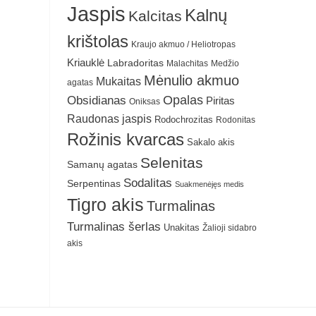
Jaspis
Kalnų
Kalcitas
krištolas
Kraujo akmuo / Heliotropas
Kriauklė
Labradoritas
Malachitas
Medžio
Mėnulio akmuo
Mukaitas
agatas
Obsidianas
Opalas
Piritas
Oniksas
Raudonas jaspis
Rodochrozitas
Rodonitas
Rožinis kvarcas
Sakalo akis
Selenitas
Samanų agatas
Sodalitas
Serpentinas
Suakmenėjęs medis
Tigro akis
Turmalinas
Turmalinas šerlas
Unakitas
Žalioji sidabro
akis