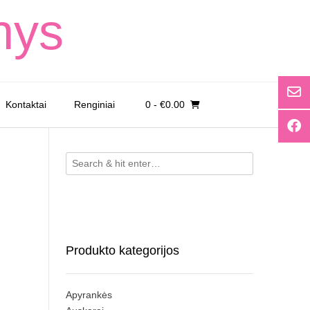
nys
Kontaktai
Renginiai
0
- €0.00
Produkto kategorijos
Apyrankės