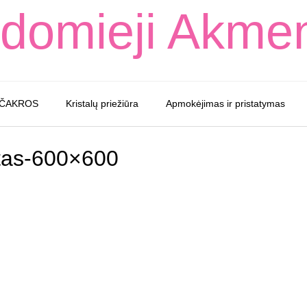
domieji Akme
 ČAKROS
Kristalų priežiūra
Apmokėjimas ir pristatymas
tas-600×600