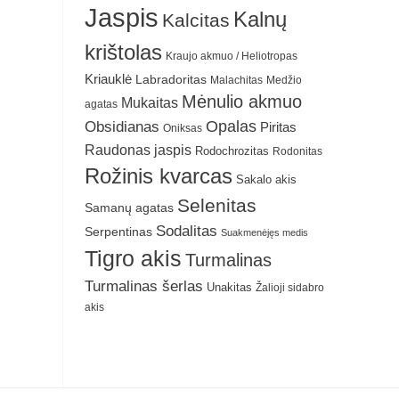
Jaspis
Kalnų
Kalcitas
krištolas
Kraujo akmuo / Heliotropas
Kriauklė
Labradoritas
Malachitas
Medžio
Mėnulio akmuo
Mukaitas
agatas
Obsidianas
Opalas
Piritas
Oniksas
Raudonas jaspis
Rodochrozitas
Rodonitas
Rožinis kvarcas
Sakalo akis
Selenitas
Samanų agatas
Sodalitas
Serpentinas
Suakmenėjęs medis
Tigro akis
Turmalinas
Turmalinas šerlas
Unakitas
Žalioji sidabro
akis