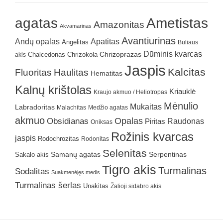
agatas
Ametistas
Amazonitas
Akvamarinas
Avantiurinas
Andų opalas
Apatitas
Angelitas
Buliaus
Dūminis kvarcas
Chrizokola
Chrizoprazas
akis
Chalcedonas
Jaspis
Kalcitas
Fluoritas
Haulitas
Hematitas
Kalnų krištolas
Kriauklė
Kraujo akmuo / Heliotropas
Mėnulio
Mukaitas
Labradoritas
Malachitas
Medžio agatas
akmuo
Obsidianas
Opalas
Raudonas
Piritas
Oniksas
Rožinis kvarcas
jaspis
Rodochrozitas
Rodonitas
Selenitas
Samanų agatas
Serpentinas
Sakalo akis
Tigro akis
Turmalinas
Sodalitas
Suakmenėjęs medis
Turmalinas šerlas
Unakitas
Žalioji sidabro akis