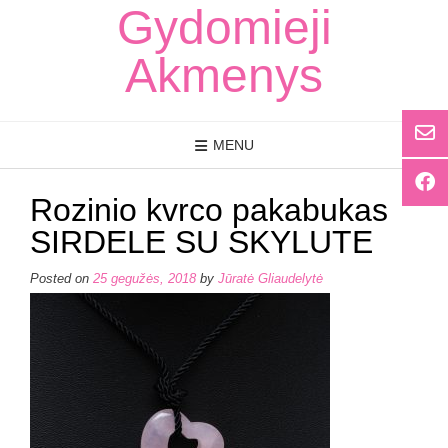
Skip
Gydomieji
to
content
Akmenys
MENU
Rozinio kvrco pakabukas
SIRDELE SU SKYLUTE
Posted on
25 gegužės, 2018
by
Jūratė Gliaudelytė