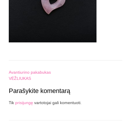
Post
Avantiurino pakabukas
navigation
VĖŽLIUKAS
Parašykite komentarą
Tik
prisijungę
vartotojai gali komentuoti.