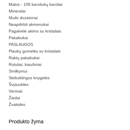
Malos - 108 karoliukų karoliai
Mineralai
Muilo dozatoriai
Neapdirbti akmenukai
Pagalvėlė akims su kristalais
Pakabukai
PASLAUGOS
Plaukų gumelės su kristalais
Raktų pakabukai
Rutuliai, kiaušiniai
Smilkymui
Stebuklingos knygelės
Švytuoklės
Vėriniai
Žiedai
Žvakidės
Produkto žyma