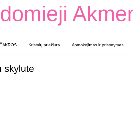
domieji Akme
 ČAKROS
Kristalų priežiūra
Apmokėjimas ir pristatymas
 skylute