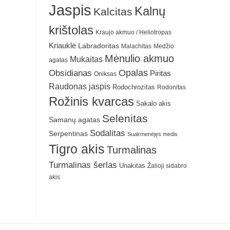
Jaspis
Kalnų
Kalcitas
krištolas
Kraujo akmuo / Heliotropas
Kriauklė
Labradoritas
Malachitas
Medžio
Mėnulio akmuo
Mukaitas
agatas
Obsidianas
Opalas
Piritas
Oniksas
Raudonas jaspis
Rodochrozitas
Rodonitas
Rožinis kvarcas
Sakalo akis
Selenitas
Samanų agatas
Sodalitas
Serpentinas
Suakmenėjęs medis
Tigro akis
Turmalinas
Turmalinas šerlas
Unakitas
Žalioji sidabro
akis