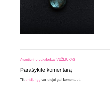
Post
Avantiurino pakabukas VĖŽLIUKAS
navigation
Parašykite komentarą
Tik
prisijungę
vartotojai gali komentuoti.