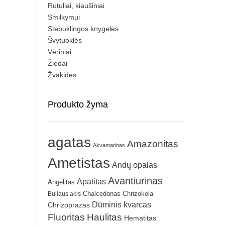
Rutuliai, kiaušiniai
Smilkymui
Stebuklingos knygelės
Švytuoklės
Vėriniai
Žiedai
Žvakidės
Produkto žyma
agatas
Amazonitas
Akvamarinas
Ametistas
Andų opalas
Avantiurinas
Apatitas
Angelitas
Chrizokola
Buliaus akis
Chalcedonas
Dūminis kvarcas
Chrizoprazas
Fluoritas
Haulitas
Hematitas