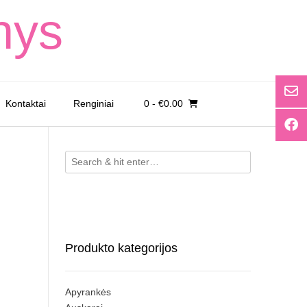
nys
Kontaktai
Renginiai
0
- €0.00
Produkto kategorijos
Apyrankės