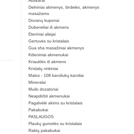
Auskarai
Delniniai akmenys, širdelės, akmenys
masažams
Dovanų kuponai
Dubenėliai iš akmens
Eteriniai aliejai
Gertuvės su kristalais
Gua sha masažiniai akmenys
Kišeniniai akmenukai
Kriauklės iš akmens
Kristalų rinkiniai
Malos - 108 karoliukų karoliai
Mineralai
Muilo dozatoriai
Neapdirbti akmenukai
Pagalvėlė akims su kristalais
Pakabukai
PASLAUGOS
Plaukų gumelės su kristalais
Raktų pakabukai