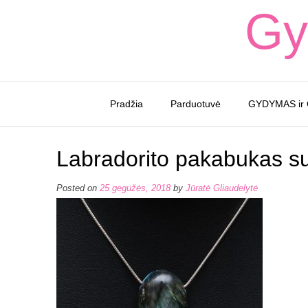
Skip
Gy
to
content
Pradžia
Parduotuvė
GYDYMAS ir
Labradorito pakabukas su
Posted on
25 gegužės, 2018
by
Jūratė Gliaudelytė