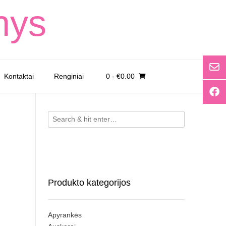
nys
Kontaktai
Renginiai
0
- €0.00
Produkto kategorijos
Apyrankės