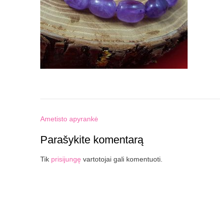
Post
Ametisto apyrankė
navigation
Parašykite komentarą
Tik
prisijungę
vartotojai gali komentuoti.