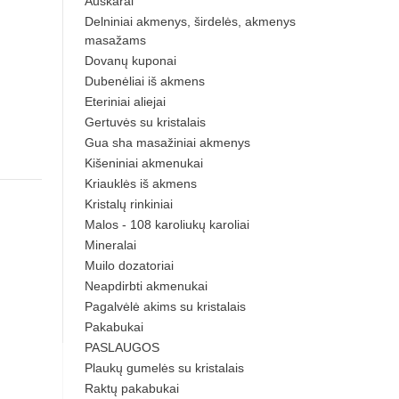
Auskarai
Delniniai akmenys, širdelės, akmenys
masažams
Dovanų kuponai
Dubenėliai iš akmens
Eteriniai aliejai
Gertuvės su kristalais
Gua sha masažiniai akmenys
Kišeniniai akmenukai
Kriauklės iš akmens
Kristalų rinkiniai
Malos - 108 karoliukų karoliai
Mineralai
Muilo dozatoriai
Neapdirbti akmenukai
Pagalvėlė akims su kristalais
Pakabukai
PASLAUGOS
Plaukų gumelės su kristalais
Raktų pakabukai