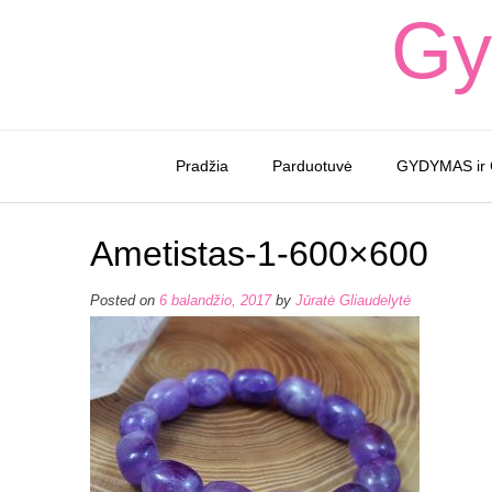
Skip
Gy
to
content
Pradžia
Parduotuvė
GYDYMAS ir
Ametistas-1-600×600
Posted on
6 balandžio, 2017
by
Jūratė Gliaudelytė