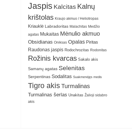
Jaspis
Kalnų
Kalcitas
krištolas
Kraujo akmuo / Heliotropas
Kriauklė
Labradoritas
Malachitas
Medžio
Mėnulio akmuo
Mukaitas
agatas
Obsidianas
Opalas
Piritas
Oniksas
Raudonas jaspis
Rodochrozitas
Rodonitas
Rožinis kvarcas
Sakalo akis
Selenitas
Samanų agatas
Sodalitas
Serpentinas
Suakmenėjęs medis
Tigro akis
Turmalinas
Turmalinas šerlas
Unakitas
Žalioji sidabro
akis