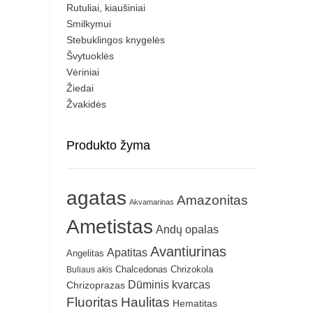
Rutuliai, kiaušiniai
Smilkymui
Stebuklingos knygelės
Švytuoklės
Vėriniai
Žiedai
Žvakidės
Produkto žyma
agatas
Amazonitas
Akvamarinas
Ametistas
Andų opalas
Avantiurinas
Apatitas
Angelitas
Chrizokola
Buliaus akis
Chalcedonas
Dūminis kvarcas
Chrizoprazas
Fluoritas
Haulitas
Hematitas