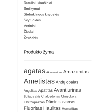
Rutuliai, kiaušiniai
Smilkymui
Stebuklingos knygelės
Švytuoklės
Vėriniai
Žiedai
Žvakidės
Produkto žyma
agatas
Amazonitas
Akvamarinas
Ametistas
Andų opalas
Avantiurinas
Apatitas
Angelitas
Chrizokola
Buliaus akis
Chalcedonas
Dūminis kvarcas
Chrizoprazas
Fluoritas
Haulitas
Hematitas