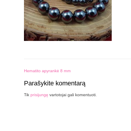
Post
Hematito apyrankė 8 mm
navigation
Parašykite komentarą
Tik
prisijungę
vartotojai gali komentuoti.