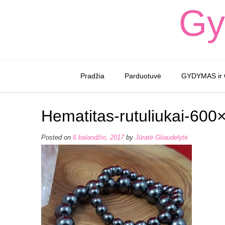
Skip
Gy
to
content
Pradžia
Parduotuvė
GYDYMAS ir
Hematitas-rutuliukai-600
Posted on
6 balandžio, 2017
by
Jūratė Gliaudelytė