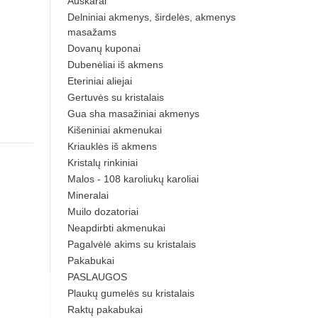
Auskarai
Delniniai akmenys, širdelės, akmenys
masažams
Dovanų kuponai
Dubenėliai iš akmens
Eteriniai aliejai
Gertuvės su kristalais
Gua sha masažiniai akmenys
Kišeniniai akmenukai
Kriauklės iš akmens
Kristalų rinkiniai
Malos - 108 karoliukų karoliai
Mineralai
Muilo dozatoriai
Neapdirbti akmenukai
Pagalvėlė akims su kristalais
Pakabukai
PASLAUGOS
Plaukų gumelės su kristalais
Raktų pakabukai