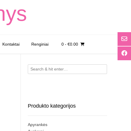
nys
Kontaktai
Renginiai
0
- €0.00
Produkto kategorijos
Apyrankės