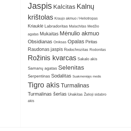
Jaspis
Kalnų
Kalcitas
krištolas
Kraujo akmuo / Heliotropas
Kriauklė
Labradoritas
Malachitas
Medžio
Mėnulio akmuo
Mukaitas
agatas
Obsidianas
Opalas
Piritas
Oniksas
Raudonas jaspis
Rodochrozitas
Rodonitas
Rožinis kvarcas
Sakalo akis
Selenitas
Samanų agatas
Sodalitas
Serpentinas
Suakmenėjęs medis
Tigro akis
Turmalinas
Turmalinas šerlas
Unakitas
Žalioji sidabro
akis